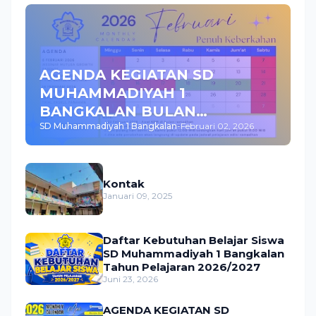
AGENDA KEGIATAN SD
MUHAMMADIYAH 1
BANGKALAN BULAN
SD Muhammadiyah 1 Bangkalan
-
Februari 02, 2026
FEBRUARI 2026
Kontak
Januari 09, 2025
Daftar Kebutuhan Belajar Siswa
SD Muhammadiyah 1 Bangkalan
Tahun Pelajaran 2026/2027
Juni 23, 2026
AGENDA KEGIATAN SD