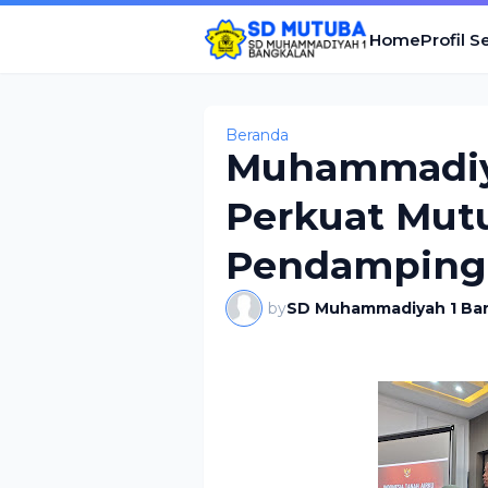
Home
Profil S
Beranda
Muhammadiy
Perkuat Mutu
Pendampinga
by
SD Muhammadiyah 1 Ba