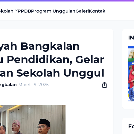
ekolah
PPDB
Program Unggulan
Galeri
Kontak
I
ah Bangkalan
 Pendidikan, Gelar
n Sekolah Unggul
ngkalan
-
Maret 19, 2025
F