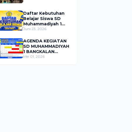
Daftar Kebutuhan
Belajar Siswa SD
Muhammadiyah 1
Bangkalan Tahun
Juni 23, 2026
Pelajaran 2026/2027
AGENDA KEGIATAN
SD MUHAMMADIYAH
1 BANGKALAN
BULAN MEI 2026
Mei 01, 2026