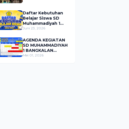
Daftar Kebutuhan
Belajar Siswa SD
Muhammadiyah 1
Bangkalan Tahun
Juni 23, 2026
Pelajaran 2026/2027
AGENDA KEGIATAN
SD MUHAMMADIYAH
1 BANGKALAN
BULAN MEI 2026
Mei 01, 2026