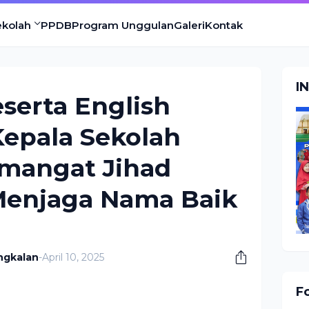
ekolah
PPDB
Program Unggulan
Galeri
Kontak
I
serta English
Kepala Sekolah
mangat Jihad
 Menjaga Nama Baik
ngkalan
-
April 10, 2025
F