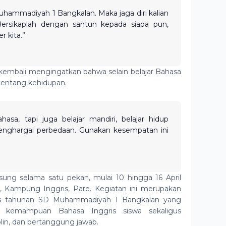
ammadiyah 1 Bangkalan. Maka jaga diri kalian
 Bersikaplah dengan santun kepada siapa pun,
r kita.”
kembali mengingatkan bahwa selain belajar Bahasa
 tentang kehidupan.
ahasa, tapi juga belajar mandiri, belajar hidup
menghargai perbedaan. Gunakan kesempatan ini
ung selama satu pekan, mulai 10 hingga 16 April
, Kampung Inggris, Pare. Kegiatan ini merupakan
ass tahunan SD Muhammadiyah 1 Bangkalan yang
n kemampuan Bahasa Inggris siswa sekaligus
lin, dan bertanggung jawab.