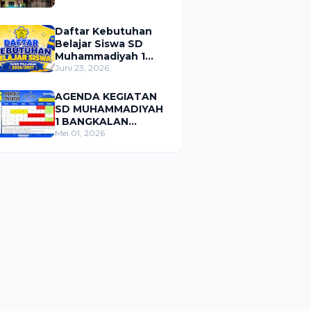
Daftar Kebutuhan
Belajar Siswa SD
Muhammadiyah 1
Bangkalan Tahun
Juni 23, 2026
Pelajaran 2026/2027
AGENDA KEGIATAN
SD MUHAMMADIYAH
1 BANGKALAN
BULAN MEI 2026
Mei 01, 2026