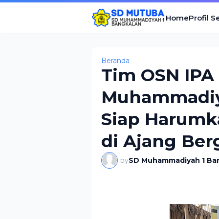
Home
Profil S
Beranda
Tim OSN IPA
Muhammadiy
Siap Harumk
di Ajang Ber
by
SD Muhammadiyah 1 Ba