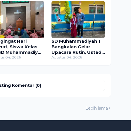
gingat Hari
SD Muhammadiyah 1
mat, Siswa Kelas
Bangkalan Gelar
SD Muhammadiyah
Upacara Rutin, Ustadz
angkalan Ajak
us 04, 2026
Farosdak: "Setiap
Agustus 04, 2026
an Semangat
Anak Punya Kelebihan
ibadah Lewat
Masing-Masing"
tum Dhuha
sting Komentar (0)
Lebih lama