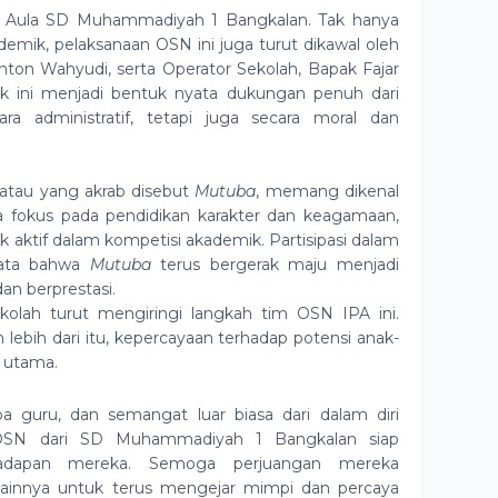
di Aula SD Muhammadiyah 1 Bangkalan.
Tak hanya
mik, pelaksanaan OSN ini juga turut dikawal oleh
ton Wahyudi, serta Operator Sekolah, Bapak Fajar
ok ini menjadi bentuk nyata dukungan penuh dari
ara administratif, tetapi juga secara moral dan
tau yang akrab disebut
Mutuba
, memang dikenal
a fokus pada pendidikan karakter dan keagamaan,
 aktif dalam kompetisi akademik. Partisipasi dalam
yata bahwa
Mutuba
terus bergerak maju menjadi
an berprestasi.
kolah turut mengiringi langkah tim OSN IPA ini.
lebih dari itu, kepercayaan terhadap potensi anak-
n utama.
oa guru, dan semangat luar biasa dari dalam diri
 OSN dari SD Muhammadiyah 1 Bangkalan siap
adapan mereka. Semoga perjuangan mereka
 lainnya untuk terus mengejar mimpi dan percaya