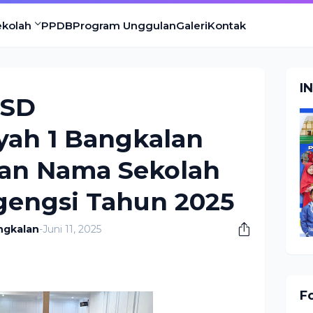
ekolah
PPDB
Program Unggulan
Galeri
Kontak
I
 SD
ah 1 Bangkalan
an Nama Sekolah
gengsi Tahun 2025
ngkalan
-
Juni 11, 2025
F