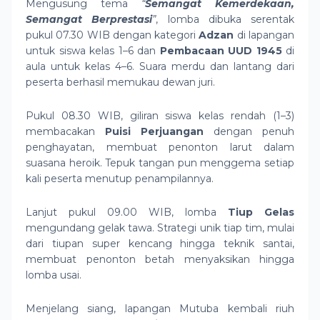
Mengusung tema
“
Semangat Kemerdekaan,
Semangat Berprestasi
”
, lomba dibuka serentak
pukul 07.30 WIB dengan kategori
Adzan
di lapangan
untuk siswa kelas 1–6 dan
Pembacaan UUD 1945
di
aula untuk kelas 4–6. Suara merdu dan lantang dari
peserta berhasil memukau dewan juri.
Pukul 08.30 WIB, giliran siswa kelas rendah (1–3)
membacakan
Puisi Perjuangan
dengan penuh
penghayatan, membuat penonton larut dalam
suasana heroik. Tepuk tangan pun menggema setiap
kali peserta menutup penampilannya.
Lanjut pukul 09.00 WIB, lomba
Tiup Gelas
mengundang gelak tawa. Strategi unik tiap tim, mulai
dari tiupan super kencang hingga teknik santai,
membuat penonton betah menyaksikan hingga
lomba usai.
Menjelang siang, lapangan Mutuba kembali riuh