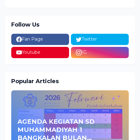
Follow Us
Fan Page
Twitter
Youtube
IG
Popular Articles
AGENDA KEGIATAN SD
MUHAMMADIYAH 1
BANGKALAN BULAN