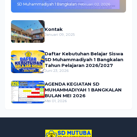
SD Muhammadiyah 1 Bangkalan
-
Februari 02, 2026
FEBRUARI 2026
Kontak
Januari 09, 2025
Daftar Kebutuhan Belajar Siswa
SD Muhammadiyah 1 Bangkalan
Tahun Pelajaran 2026/2027
Juni 23, 2026
AGENDA KEGIATAN SD
MUHAMMADIYAH 1 BANGKALAN
BULAN MEI 2026
Mei 01, 2026