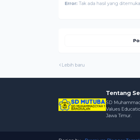
Error:
Tak ada hasil yang ditemuk
Po
Lebih baru
Tentang Se
SD Muhammadiya
Values Educatio
Jawa Timur.