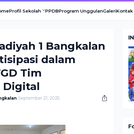
ome
Profil Sekolah
PPDB
Program Unggulan
Galeri
Kontak
I
diyah 1 Bangkalan
tisipasi dalam
FGD Tim
 Digital
ngkalan
-
September 21, 2025
F