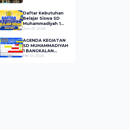
Daftar Kebutuhan
Belajar Siswa SD
Muhammadiyah 1
Bangkalan Tahun
Juni 23, 2026
Pelajaran 2026/2027
AGENDA KEGIATAN
SD MUHAMMADIYAH
1 BANGKALAN
BULAN MEI 2026
Mei 01, 2026