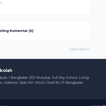
an
sting Komentar (0)
Lebih lama
kolah
h 1 Bangkalan (SD Mutuba). Full Day School, Living
n. Address: Jalan KH. Moch Cholil No 31 Bangkalan,