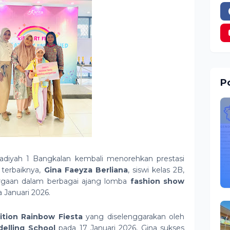
Po
iyah 1 Bangkalan kembali menorehkan prestasi
terbaiknya,
Gina Faeyza Berliana
, siswi kelas 2B,
argaan dalam berbagai ajang lomba
fashion show
a Januari 2026.
tion Rainbow Fiesta
yang diselenggarakan oleh
elling School
pada 17 Januari 2026, Gina sukses