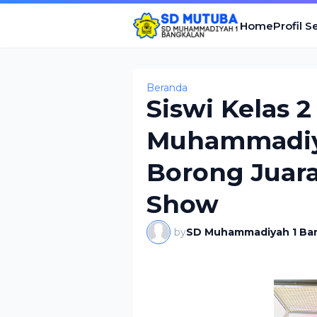
Home
Profil S
Beranda
Siswi Kelas 2
Muhammadiy
Borong Juar
Show
by
SD Muhammadiyah 1 Ba