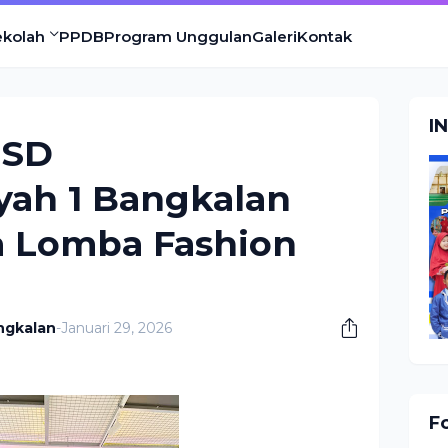
ekolah
PPDB
Program Unggulan
Galeri
Kontak
I
 SD
ah 1 Bangkalan
a Lomba Fashion
ngkalan
-
Januari 29, 2026
F