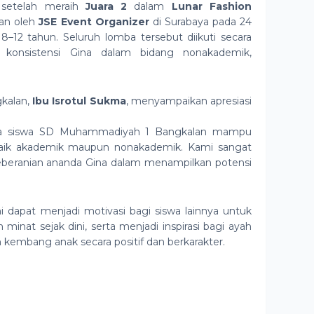
 setelah meraih
Juara 2
dalam
Lunar Fashion
an oleh
JSE Event Organizer
di Surabaya pada 24
 8–12 tahun. Seluruh lomba tersebut diikuti secara
onsistensi Gina dalam bidang nonakademik,
kalan,
Ibu Isrotul Sukma
, menyampaikan apresiasi
ahwa siswa SD Muhammadiyah 1 Bangkalan mampu
aik akademik maupun nonakademik. Kami sangat
 keberanian ananda Gina dalam menampilkan potensi
ni dapat menjadi motivasi bagi siswa lainnya untuk
nat sejak dini, serta menjadi inspirasi bagi ayah
mbang anak secara positif dan berkarakter.