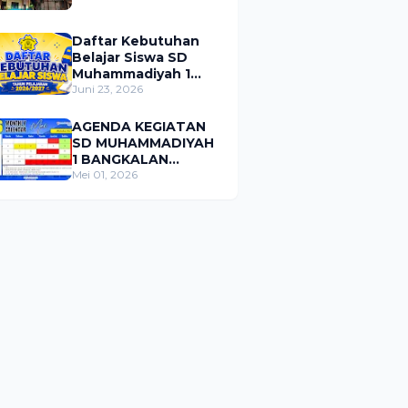
Daftar Kebutuhan
Belajar Siswa SD
Muhammadiyah 1
Bangkalan Tahun
Juni 23, 2026
Pelajaran 2026/2027
AGENDA KEGIATAN
SD MUHAMMADIYAH
1 BANGKALAN
BULAN MEI 2026
Mei 01, 2026