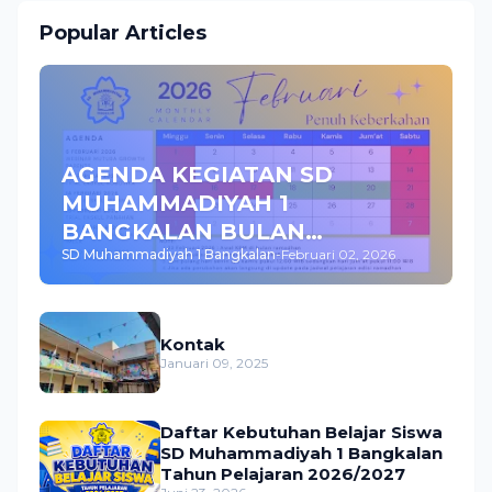
Popular Articles
AGENDA KEGIATAN SD
MUHAMMADIYAH 1
BANGKALAN BULAN
SD Muhammadiyah 1 Bangkalan
-
Februari 02, 2026
FEBRUARI 2026
Kontak
Januari 09, 2025
Daftar Kebutuhan Belajar Siswa
SD Muhammadiyah 1 Bangkalan
Tahun Pelajaran 2026/2027