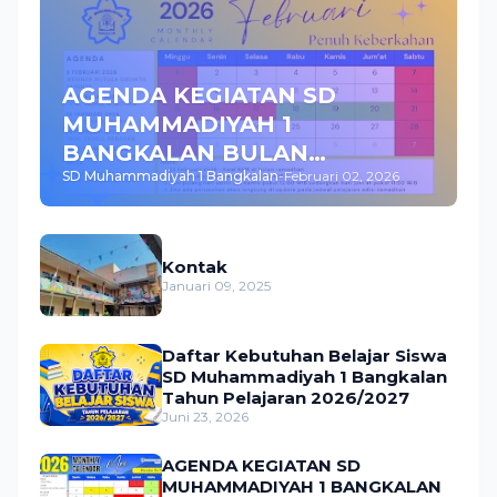
AGENDA KEGIATAN SD
MUHAMMADIYAH 1
BANGKALAN BULAN
SD Muhammadiyah 1 Bangkalan
-
Februari 02, 2026
FEBRUARI 2026
Kontak
Januari 09, 2025
Daftar Kebutuhan Belajar Siswa
SD Muhammadiyah 1 Bangkalan
Tahun Pelajaran 2026/2027
Juni 23, 2026
AGENDA KEGIATAN SD
MUHAMMADIYAH 1 BANGKALAN