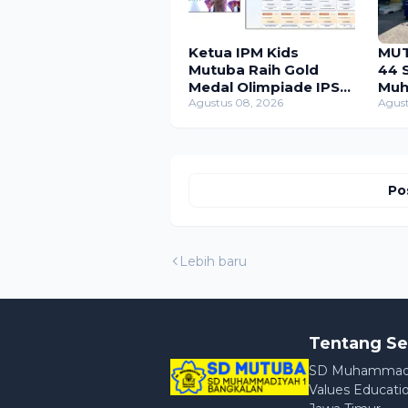
Ketua IPM Kids
MUT
Mutuba Raih Gold
44 
Medal Olimpiade IPS
Muh
ME-AWARD 2026
Agustus 08, 2026
Ban
Agust
Jal
Po
Lebih baru
Tentang Se
SD Muhammadiya
Values Educatio