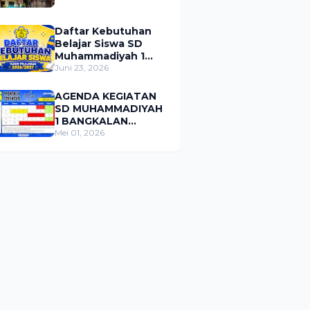
Daftar Kebutuhan
Belajar Siswa SD
Muhammadiyah 1
Bangkalan Tahun
Juni 23, 2026
Pelajaran 2026/2027
AGENDA KEGIATAN
SD MUHAMMADIYAH
1 BANGKALAN
BULAN MEI 2026
Mei 01, 2026