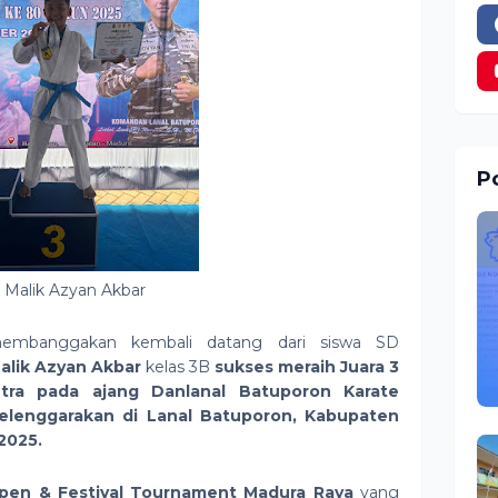
Po
l Malik Azyan Akbar
membanggakan kembali datang dari siswa SD
Malik Azyan Akbar
kelas 3B
sukses meraih
Juara 3
tra
pada ajang
Danlanal Batuporon Karate
elenggarakan di
Lanal Batuporon, Kabupaten
 2025
.
pen & Festival Tournament Madura Raya
yang