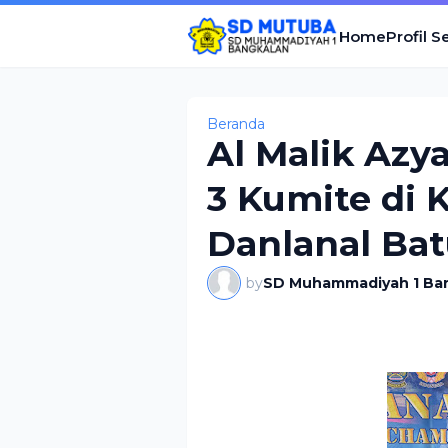
Home
Profil S
Beranda
Al Malik Azy
3 Kumite di 
Danlanal Ba
by
SD Muhammadiyah 1 Ba