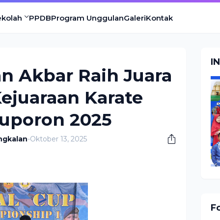
ekolah
PPDB
Program Unggulan
Galeri
Kontak
I
an Akbar Raih Juara
Kejuaraan Karate
tuporon 2025
ngkalan
-
Oktober 13, 2025
F