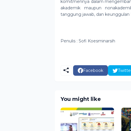
komitmennya dalam mengembangkan
akademik maupun nonakademik, d
tanggung jawab, dan keunggulan k
Penulis : Sofi Koesminarsih
Facebook
Twitte
You might like