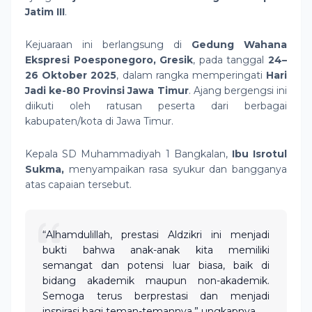
Jatim III
.
Kejuaraan ini berlangsung di
Gedung Wahana
Ekspresi Poesponegoro, Gresik
, pada tanggal
24–
26 Oktober 2025
, dalam rangka memperingati
Hari
Jadi ke-80 Provinsi Jawa Timur
. Ajang bergengsi ini
diikuti oleh ratusan peserta dari berbagai
kabupaten/kota di Jawa Timur.
Kepala SD Muhammadiyah 1 Bangkalan,
Ibu Isrotul
Sukma,
menyampaikan rasa syukur dan bangganya
atas capaian tersebut.
“Alhamdulillah, prestasi Aldzikri ini menjadi
bukti bahwa anak-anak kita memiliki
semangat dan potensi luar biasa, baik di
bidang akademik maupun non-akademik.
Semoga terus berprestasi dan menjadi
inspirasi bagi teman-temannya,” ungkapnya.