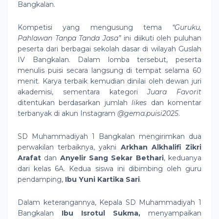
Bangkalan.
Kompetisi yang mengusung tema
“Guruku,
Pahlawan Tanpa Tanda Jasa”
ini diikuti oleh puluhan
peserta dari berbagai sekolah dasar di wilayah Guslah
IV Bangkalan. Dalam lomba tersebut, peserta
menulis puisi secara langsung di tempat selama 60
menit. Karya terbaik kemudian dinilai oleh dewan juri
akademisi, sementara kategori
Juara Favorit
ditentukan berdasarkan jumlah
likes
dan komentar
terbanyak di akun Instagram
@gema.puisi2025
.
SD Muhammadiyah 1 Bangkalan mengirimkan dua
perwakilan terbaiknya, yakni
Arkhan Alkhalifi Zikri
Arafat
dan
Anyelir Sang Sekar Bethari
, keduanya
dari kelas 6A. Kedua siswa ini dibimbing oleh guru
pendamping,
Ibu Yuni Kartika Sari
.
Dalam keterangannya, Kepala SD Muhammadiyah 1
Bangkalan
Ibu Isrotul Sukma,
menyampaikan