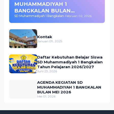
MUHAMMADIYAH 1
BANGKALAN BULAN
SD Muhammadiyah 1 Bangkalan
-
Februari 02, 2026
FEBRUARI 2026
Kontak
Januari 09, 2025
Daftar Kebutuhan Belajar Siswa
SD Muhammadiyah 1 Bangkalan
Tahun Pelajaran 2026/2027
Juni 23, 2026
AGENDA KEGIATAN SD
MUHAMMADIYAH 1 BANGKALAN
BULAN MEI 2026
Mei 01, 2026