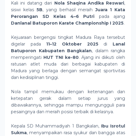
Kali ini datang dari
Nola Shaqina Andika Reswari
,
siswi kelas
5B
, yang berhasil meraih
Juara 1 Kata
Perorangan SD Kelas 4–6 Putri
pada ajang
Danlanal Batuporon Karate Championship I 2025
.
Kejuaraan bergengsi tingkat Madura Raya tersebut
digelar pada
11–12 Oktober 2025
di
Lanal
Batuporon Kabupaten Bangkalan
, dalam rangka
memperingati
HUT TNI ke-80
. Ajang ini diikuti oleh
ratusan atlet muda dari berbagai kabupaten di
Madura yang berlaga dengan semangat sportivitas
dan kedisiplinan tinggi.
Nola tampil memukau dengan ketenangan dan
ketepatan gerak dalam setiap jurus yang
dibawakannya, sehingga mampu mengungguli para
pesaingnya dan meraih posisi terbaik di kelasnya.
Kepala SD Muhammadiyah 1 Bangkalan,
Ibu Isrotul
Sukma
, menyampaikan rasa syukur dan bangga atas