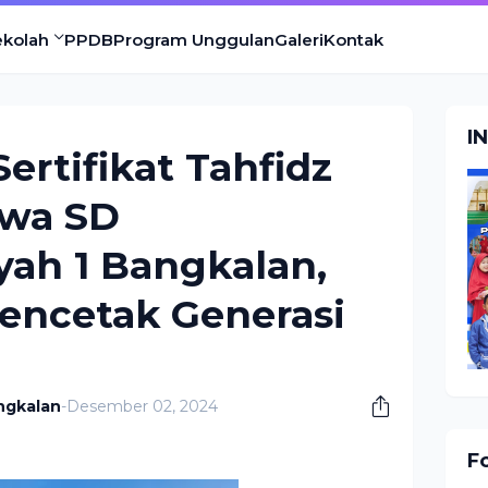
ekolah
PPDB
Program Unggulan
Galeri
Kontak
I
ertifikat Tahfidz
swa SD
h 1 Bangkalan,
ncetak Generasi
ngkalan
-
Desember 02, 2024
F