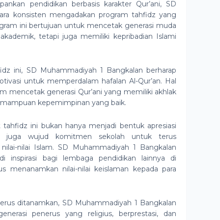
nkan pendidikan berbasis karakter Qur’ani, SD
ra konsisten mengadakan program tahfidz yang
rogram ini bertujuan untuk mencetak generasi muda
kademik, tetapi juga memiliki kepribadian Islami
ahfidz ini, SD Muhammadiyah 1 Bangkalan berharap
tivasi untuk memperdalam hafalan Al-Qur’an. Hal
alam mencetak generasi Qur’ani yang memiliki akhlak
an kemampuan kepemimpinan yang baik.
tahfidz ini bukan hanya menjadi bentuk apresiasi
api juga wujud komitmen sekolah untuk terus
nilai-nilai Islam. SD Muhammadiyah 1 Bangkalan
di inspirasi bagi lembaga pendidikan lainnya di
s menanamkan nilai-nilai keislaman kepada para
terus ditanamkan, SD Muhammadiyah 1 Bangkalan
nerasi penerus yang religius, berprestasi, dan