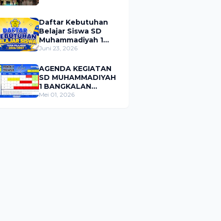
Daftar Kebutuhan
Belajar Siswa SD
Muhammadiyah 1
Bangkalan Tahun
Juni 23, 2026
Pelajaran 2026/2027
AGENDA KEGIATAN
SD MUHAMMADIYAH
1 BANGKALAN
BULAN MEI 2026
Mei 01, 2026