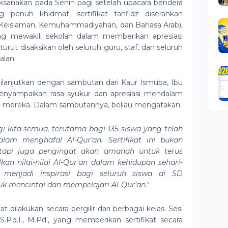
ilaksanakan pada Senin pagi setelah upacara bendera
penuh khidmat, sertifikat tahfidz diserahkan
 Keislaman, Kemuhammadiyahan, dan Bahasa Arab),
yang mewakili sekolah dalam memberikan apresiasi
turut disaksikan oleh seluruh guru, staf, dan seluruh
lan.
 dilanjutkan dengan sambutan dari Kaur Ismuba, Ibu
 menyampaikan rasa syukur dan apresiasi mendalam
an mereka. Dalam sambutannya, beliau mengatakan:
agi kita semua, terutama bagi 135 siswa yang telah
lam menghafal Al-Qur’an. Sertifikat ini bukan
tetapi juga pengingat akan amanah untuk terus
n nilai-nilai Al-Qur'an dalam kehidupan sehari-
i menjadi inspirasi bagi seluruh siswa di SD
 mencintai dan mempelajari Al-Qur’an."
at dilakukan secara bergilir dari berbagai kelas. Sesi
 S.Pd.I., M.Pd., yang memberikan sertifikat secara