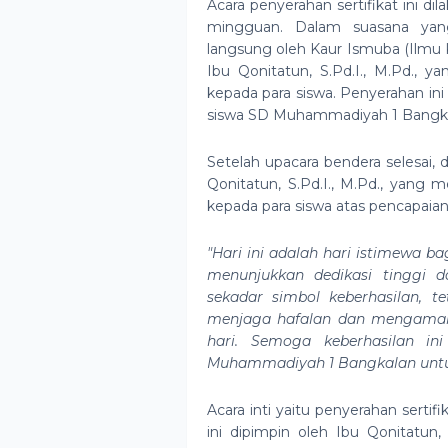
Acara penyerahan sertifikat ini d
mingguan. Dalam suasana yang 
langsung oleh Kaur Ismuba (Ilmu
Ibu Qonitatun, S.Pd.I., M.Pd., 
kepada para siswa. Penyerahan ini 
siswa SD Muhammadiyah 1 Bangka
Setelah upacara bendera selesai,
Qonitatun, S.Pd.I., M.Pd., yang
kepada para siswa atas pencapai
"Hari ini adalah hari istimewa b
menunjukkan dedikasi tinggi da
sekadar simbol keberhasilan, 
menjaga hafalan dan mengamalka
hari. Semoga keberhasilan in
Muhammadiyah 1 Bangkalan untuk
Acara inti yaitu penyerahan sertifik
ini dipimpin oleh Ibu Qonitatun,