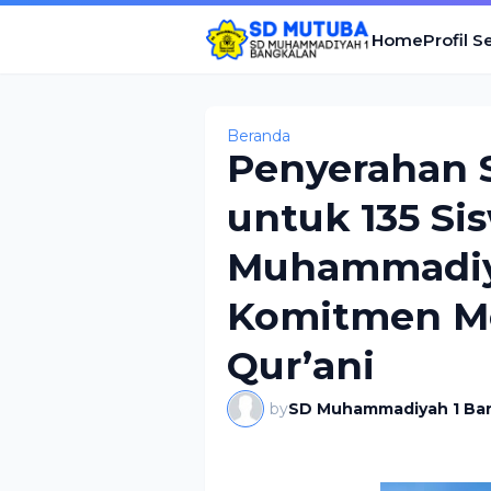
Home
Profil S
Beranda
Penyerahan S
untuk 135 Si
Muhammadiya
Komitmen Me
Qur’ani
by
SD Muhammadiyah 1 Ba