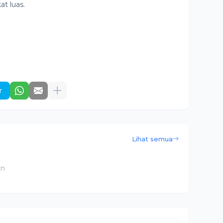
t luas.
r
Lihat semua
an