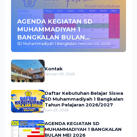
AGENDA KEGIATAN SD
MUHAMMADIYAH 1
BANGKALAN BULAN
SD Muhammadiyah 1 Bangkalan
-
Februari 02, 2026
FEBRUARI 2026
Kontak
Januari 09, 2025
Daftar Kebutuhan Belajar Siswa
SD Muhammadiyah 1 Bangkalan
Tahun Pelajaran 2026/2027
Juni 23, 2026
AGENDA KEGIATAN SD
MUHAMMADIYAH 1 BANGKALAN
BULAN MEI 2026