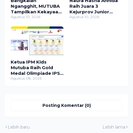
Bangkalan
Naura Hasna Annida
Ngangghit, MUTUBA
Raih Juara 3
Tampilkan Kekayaan
Kejurprov Junior
Budaya dan
Agustus 10, 2026
Panahan Jawa Timur
Agustus 10, 2026
Semangat Berkarya
2026
dalam Karnaval
Bangkalan 2026
Ketua IPM Kids
Mutuba Raih Gold
Medal Olimpiade IPS
ME-AWARD 2026
Agustus 08, 2026
Posting Komentar (0)
Lebih baru
Lebih lama