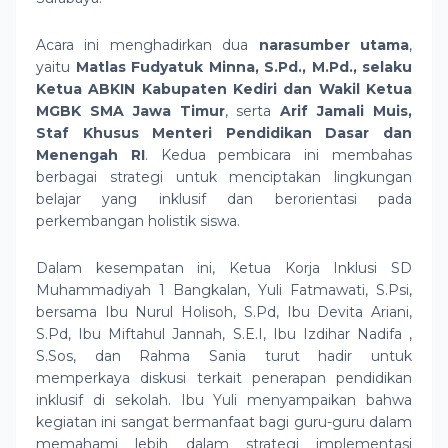
Acara ini menghadirkan dua
narasumber utama
,
yaitu
Matlas Fudyatuk Minna, S.Pd., M.Pd., selaku
Ketua ABKIN Kabupaten Kediri dan Wakil Ketua
MGBK SMA Jawa Timur
, serta
Arif Jamali Muis,
Staf Khusus Menteri Pendidikan Dasar dan
Menengah RI
. Kedua pembicara ini membahas
berbagai strategi untuk menciptakan lingkungan
belajar yang inklusif dan berorientasi pada
perkembangan holistik siswa.
Dalam kesempatan ini, Ketua Korja Inklusi SD
Muhammadiyah 1 Bangkalan, Yuli Fatmawati, S.Psi,
bersama Ibu Nurul Holisoh, S.Pd, Ibu Devita Ariani,
S.Pd, Ibu Miftahul Jannah, S.E.I, Ibu Izdihar Nadifa ,
S.Sos, dan Rahma Sania turut hadir untuk
memperkaya diskusi terkait penerapan pendidikan
inklusif di sekolah. Ibu Yuli menyampaikan bahwa
kegiatan ini sangat bermanfaat bagi guru-guru dalam
memahami lebih dalam strategi implementasi