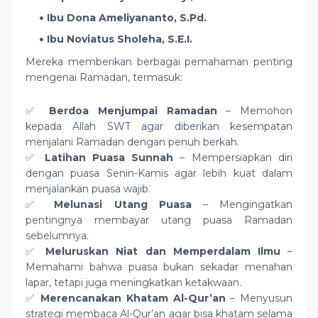
Ibu Dona Ameliyananto, S.Pd.
Ibu Noviatus Sholeha, S.E.I.
Mereka memberikan berbagai pemahaman penting
mengenai Ramadan, termasuk:
✅
Berdoa Menjumpai Ramadan
– Memohon
kepada Allah SWT agar diberikan kesempatan
menjalani Ramadan dengan penuh berkah.
✅
Latihan Puasa Sunnah
– Mempersiapkan diri
dengan puasa Senin-Kamis agar lebih kuat dalam
menjalankan puasa wajib.
✅
Melunasi Utang Puasa
– Mengingatkan
pentingnya membayar utang puasa Ramadan
sebelumnya.
✅
Meluruskan Niat dan Memperdalam Ilmu
–
Memahami bahwa puasa bukan sekadar menahan
lapar, tetapi juga meningkatkan ketakwaan.
✅
Merencanakan Khatam Al-Qur’an
– Menyusun
strategi membaca Al-Qur’an agar bisa khatam selama