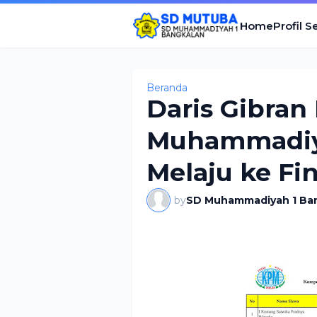
Home
Profil S
Beranda
Daris Gibran
Muhammadiya
Melaju ke Fi
by
SD Muhammadiyah 1 Ba