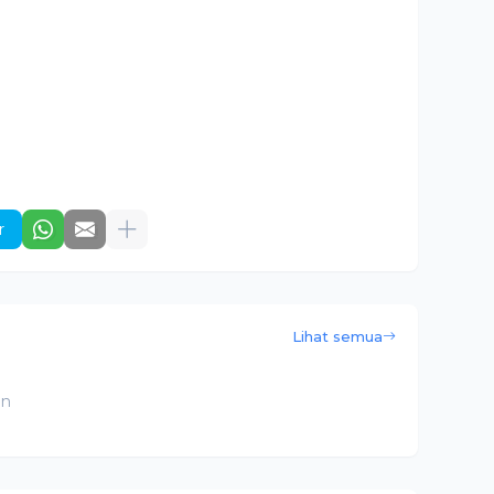
r
Lihat semua
an