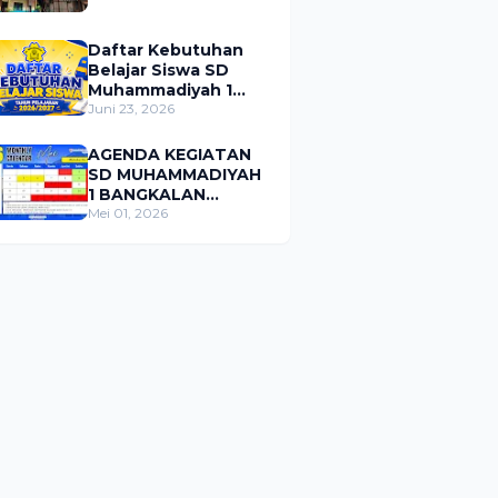
Daftar Kebutuhan
Belajar Siswa SD
Muhammadiyah 1
Bangkalan Tahun
Juni 23, 2026
Pelajaran 2026/2027
AGENDA KEGIATAN
SD MUHAMMADIYAH
1 BANGKALAN
BULAN MEI 2026
Mei 01, 2026