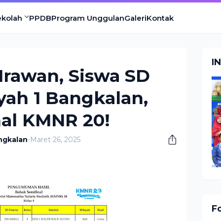
ekolah
PPDB
Program Unggulan
Galeri
Kontak
I
 Irawan, Siswa SD
h 1 Bangkalan,
nal KMNR 20!
ngkalan
-
Maret 26, 2025
F