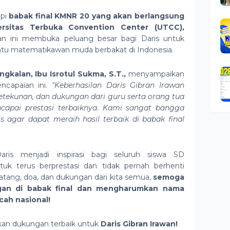
api
babak final KMNR 20 yang akan berlangsung
ersitas Terbuka Convention Center (UTCC),
an ini membuka peluang besar bagi Daris untuk
atu matematikawan muda berbakat di Indonesia.
kalan, Ibu Isrotul Sukma, S.T.,
menyampaikan
encapaian ini.
"Keberhasilan Daris Gibran Irawan
ketekunan, dan dukungan dari guru serta orang tua
apai prestasi terbaiknya. Kami sangat bangga
 agar dapat meraih hasil terbaik di babak final
ris menjadi inspirasi bagi seluruh siswa SD
k terus berprestasi dan tidak pernah berhenti
atang, doa, dan dukungan dari kita semua,
semoga
gan di babak final dan mengharumkan nama
cah nasional!
kan dukungan terbaik untuk
Daris Gibran Irawan!