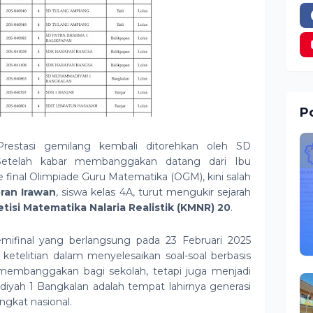
Po
restasi gemilang kembali ditorehkan oleh SD
etelah kabar membanggakan datang dari Ibu
 final Olimpiade Guru Matematika (OGM), kini salah
bran Irawan
, siswa kelas 4A, turut mengukir sejarah
isi Matematika Nalaria Realistik (KMNR) 20
.
emifinal yang berlangsung pada 23 Februari 2025
telitian dalam menyelesaikan soal-soal berbasis
a membanggakan bagi sekolah, tetapi juga menjadi
yah 1 Bangkalan adalah tempat lahirnya generasi
ingkat nasional.