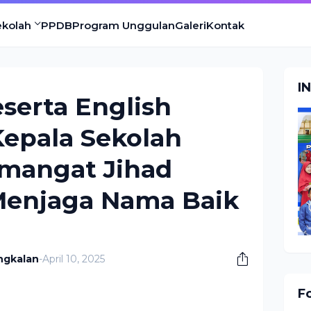
ekolah
PPDB
Program Unggulan
Galeri
Kontak
I
serta English
Kepala Sekolah
mangat Jihad
 Menjaga Nama Baik
ngkalan
-
April 10, 2025
F