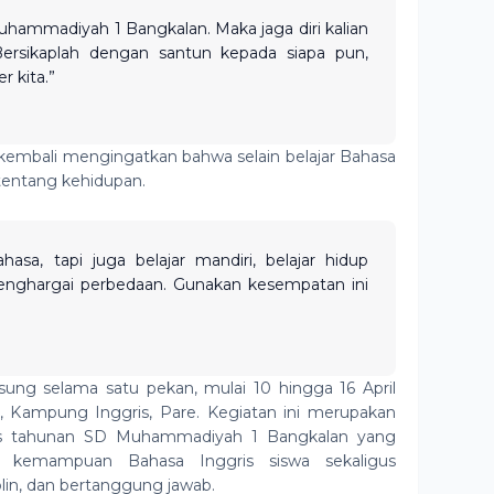
ammadiyah 1 Bangkalan. Maka jaga diri kalian
 Bersikaplah dengan santun kepada siapa pun,
r kita.”
kembali mengingatkan bahwa selain belajar Bahasa
 tentang kehidupan.
ahasa, tapi juga belajar mandiri, belajar hidup
menghargai perbedaan. Gunakan kesempatan ini
ung selama satu pekan, mulai 10 hingga 16 April
, Kampung Inggris, Pare. Kegiatan ini merupakan
ass tahunan SD Muhammadiyah 1 Bangkalan yang
n kemampuan Bahasa Inggris siswa sekaligus
lin, dan bertanggung jawab.