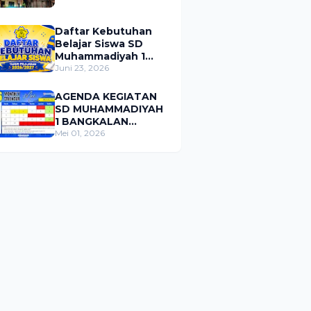
Daftar Kebutuhan
Belajar Siswa SD
Muhammadiyah 1
Bangkalan Tahun
Juni 23, 2026
Pelajaran 2026/2027
AGENDA KEGIATAN
SD MUHAMMADIYAH
1 BANGKALAN
BULAN MEI 2026
Mei 01, 2026