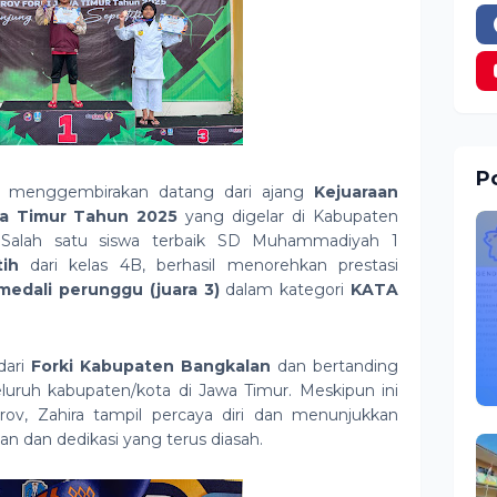
Po
ar menggembirakan datang dari ajang
Kejuaraan
awa Timur Tahun 2025
yang digelar di Kabupaten
. Salah satu siswa terbaik SD Muhammadiyah 1
tih
dari kelas 4B, berhasil menorehkan prestasi
medali perunggu (juara 3)
dalam kategori
KATA
dari
Forki Kabupaten Bangkalan
dan bertanding
seluruh kabupaten/kota di Jawa Timur. Meskipun ini
rov, Zahira tampil percaya diri dan menunjukkan
han dan dedikasi yang terus diasah.