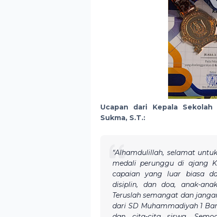
Ucapan dari Kepala Sekolah
Sukma, S.T.:
“Alhamdulillah, selamat untuk
medali perunggu di ajang K
capaian yang luar biasa d
disiplin, dan doa, anak-ana
Teruslah semangat dan jangan 
dari SD Muhammadiyah 1 Bang
dan cita-cita siswa. Semog