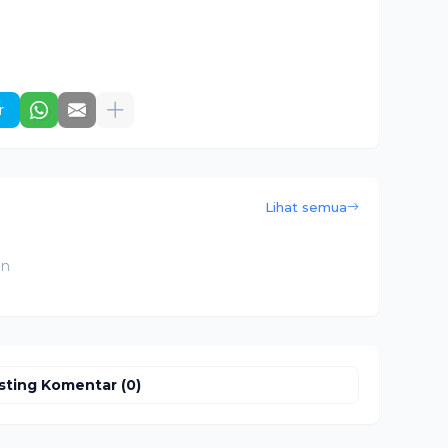
r
Lihat semua
an
sting Komentar (0)