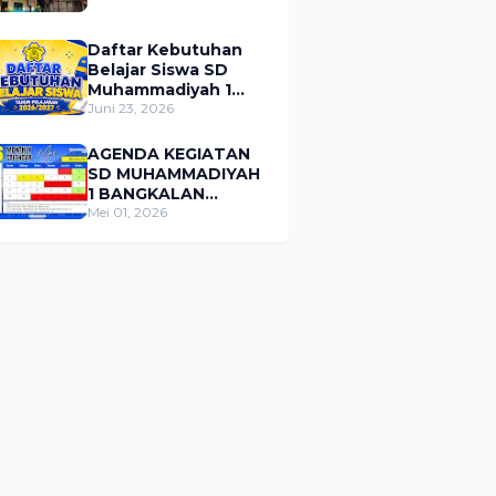
Daftar Kebutuhan
Belajar Siswa SD
Muhammadiyah 1
Bangkalan Tahun
Juni 23, 2026
Pelajaran 2026/2027
AGENDA KEGIATAN
SD MUHAMMADIYAH
1 BANGKALAN
BULAN MEI 2026
Mei 01, 2026