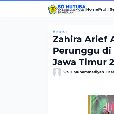
Home
Profil S
Beranda
Zahira Arief 
Perunggu di
Jawa Timur 
by
SD Muhammadiyah 1 Ba