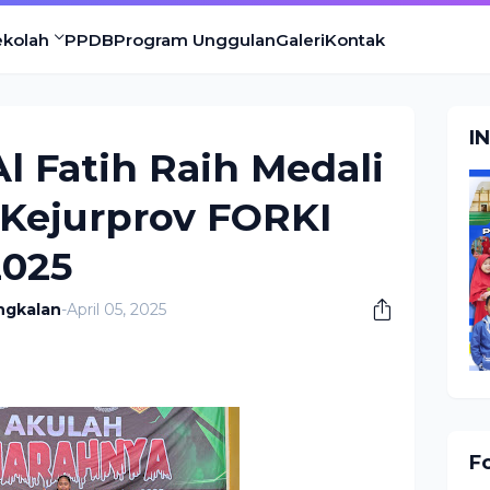
ekolah
PPDB
Program Unggulan
Galeri
Kontak
I
Al Fatih Raih Medali
 Kejurprov FORKI
2025
ngkalan
-
April 05, 2025
F