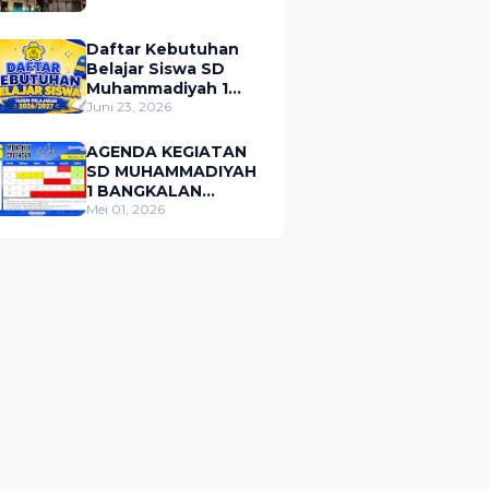
Daftar Kebutuhan
Belajar Siswa SD
Muhammadiyah 1
Bangkalan Tahun
Juni 23, 2026
Pelajaran 2026/2027
AGENDA KEGIATAN
SD MUHAMMADIYAH
1 BANGKALAN
BULAN MEI 2026
Mei 01, 2026