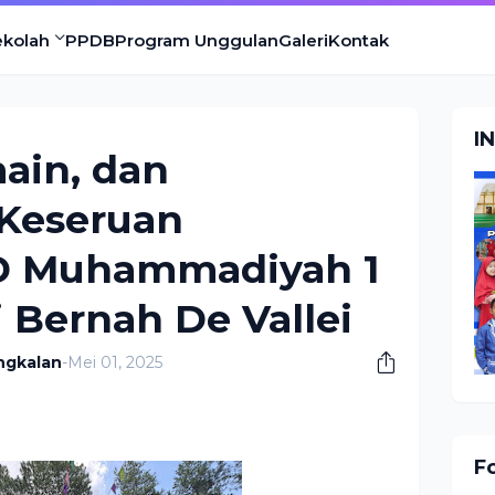
ekolah
PPDB
Program Unggulan
Galeri
Kontak
I
main, dan
Keseruan
D Muhammadiyah 1
 Bernah De Vallei
ngkalan
-
Mei 01, 2025
F