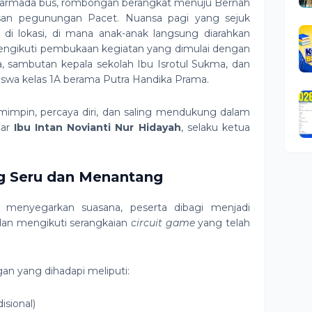
armada bus, rombongan berangkat menuju Bernah
asan pegunungan Pacet. Nuansa pagi yang sejuk
i lokasi, di mana anak-anak langsung diarahkan
ngikuti pembukaan kegiatan yang dimulai dengan
, sambutan kepala sekolah Ibu Isrotul Sukma, dan
iswa kelas 1A berama Putra Handika Prama.
mimpin, percaya diri, dan saling mendukung dalam
jar
Ibu Intan Novianti Nur Hidayah
, selaku ketua
ng Seru dan Menantang
menyegarkan suasana, peserta dibagi menjadi
dan mengikuti serangkaian
circuit game
yang telah
gan yang dihadapi meliputi:
isional)