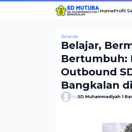
Home
Profil S
Beranda
Belajar, Ber
Bertumbuh: 
Outbound S
Bangkalan di
by
SD Muhammadiyah 1 Ba