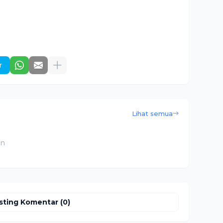
r
Lihat semua
an
sting Komentar (0)