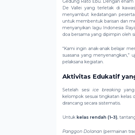
Gedung Rato Ebu. Dengan enam 
De Vallei yang terletak di kaw
menyambut kedatangan peserta d
untuk membentuk barisan dan me
menyanyikan lagu Indonesia Raya
doa bersama yang dipimpin oleh s
“Kami ingin anak-anak belajar me
suasana yang menyenangkan,” u
pelaksana kegiatan.
Aktivitas Edukatif ya
Setelah sesi
ice breaking
yang 
kelompok sesuai tingkatan kelas 
dirancang secara sistematis.
Untuk
kelas rendah (1–3)
, tantan
Panggon Dolanan
(permainan trad