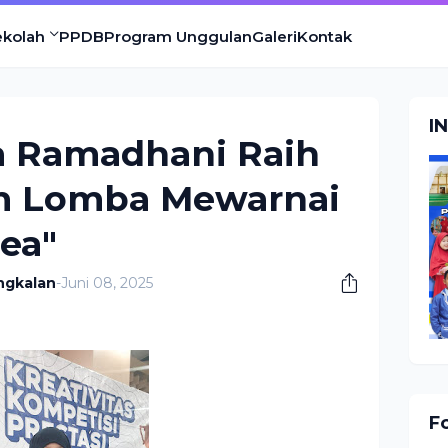
ekolah
PPDB
Program Unggulan
Galeri
Kontak
I
a Ramadhani Raih
am Lomba Mewarnai
ea"
ngkalan
-
Juni 08, 2025
F