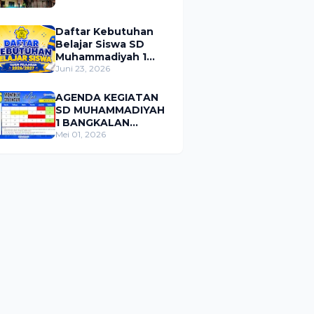
Daftar Kebutuhan
Belajar Siswa SD
Muhammadiyah 1
Bangkalan Tahun
Juni 23, 2026
Pelajaran 2026/2027
AGENDA KEGIATAN
SD MUHAMMADIYAH
1 BANGKALAN
BULAN MEI 2026
Mei 01, 2026