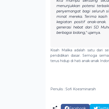
kita mampu bersaing secar
menunjukkan potensi terbai
penyemangat bagi seluruh 
minat mereka. Terima kasi
kegiatan positif anak-anak
generasi hebat dari SD Muh
berbagai bidang,"
ujarnya.
Kisah Malika adalah satu dari sek
pendidikan dasar. Semoga seman
terus hidup di hati anak-anak Indon
Penulis : Sofi Koesminarsih
Facebook
Twitte