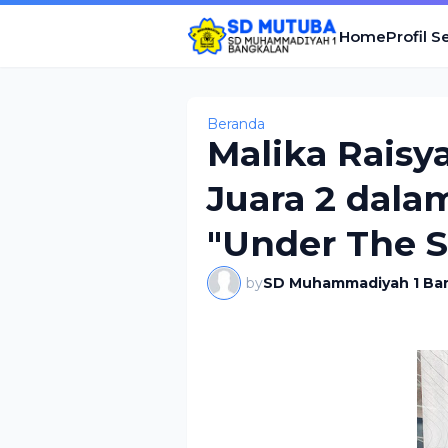
Home
Profil S
Beranda
Malika Raisy
Juara 2 dal
"Under The S
by
SD Muhammadiyah 1 Ba