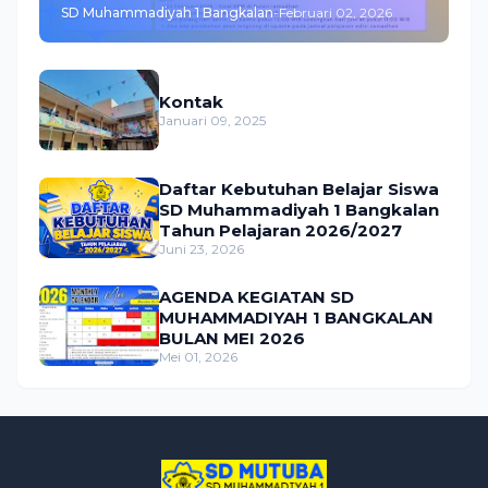
SD Muhammadiyah 1 Bangkalan
-
Februari 02, 2026
FEBRUARI 2026
Kontak
Januari 09, 2025
Daftar Kebutuhan Belajar Siswa
SD Muhammadiyah 1 Bangkalan
Tahun Pelajaran 2026/2027
Juni 23, 2026
AGENDA KEGIATAN SD
MUHAMMADIYAH 1 BANGKALAN
BULAN MEI 2026
Mei 01, 2026