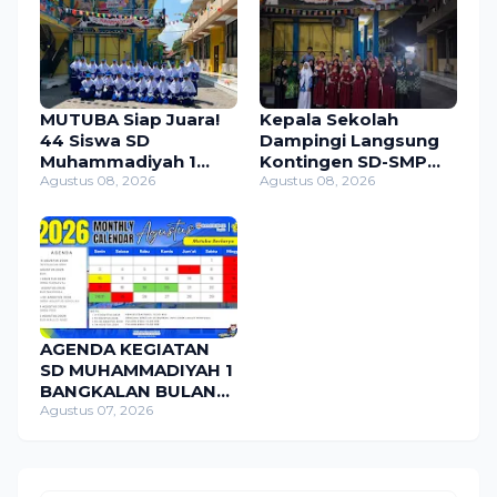
MUTUBA Siap Juara!
Kepala Sekolah
44 Siswa SD
Dampingi Langsung
Muhammadiyah 1
Kontingen SD-SMP
Bangkalan Ikuti Gerak
Agustus 08, 2026
Muhammadiyah 1
Agustus 08, 2026
Jalan 2026
Bangkalan di ME-
AWARD 2026
AGENDA KEGIATAN
SD MUHAMMADIYAH 1
BANGKALAN BULAN
AGUSTUS 2026
Agustus 07, 2026