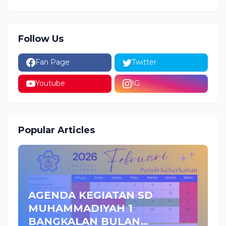
Follow Us
Fan Page
Twitter
Youtube
IG
Popular Articles
AGENDA KEGIATAN SD
MUHAMMADIYAH 1
BANGKALAN BULAN