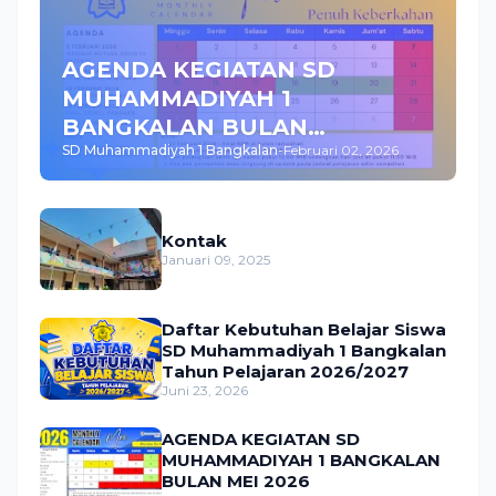
AGENDA KEGIATAN SD
MUHAMMADIYAH 1
BANGKALAN BULAN
SD Muhammadiyah 1 Bangkalan
-
Februari 02, 2026
FEBRUARI 2026
Kontak
Januari 09, 2025
Daftar Kebutuhan Belajar Siswa
SD Muhammadiyah 1 Bangkalan
Tahun Pelajaran 2026/2027
Juni 23, 2026
AGENDA KEGIATAN SD
MUHAMMADIYAH 1 BANGKALAN
BULAN MEI 2026