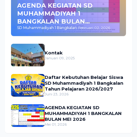
AGENDA KEGIATAN SD
MUHAMMADIYAH 1
BANGKALAN BULAN
SD Muhammadiyah 1 Bangkalan
-
Februari 02, 2026
FEBRUARI 2026
Kontak
Januari 09, 2025
Daftar Kebutuhan Belajar Siswa
SD Muhammadiyah 1 Bangkalan
Tahun Pelajaran 2026/2027
Juni 23, 2026
AGENDA KEGIATAN SD
MUHAMMADIYAH 1 BANGKALAN
BULAN MEI 2026
Mei 01, 2026