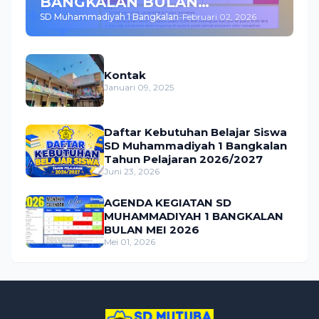
BANGKALAN BULAN
SD Muhammadiyah 1 Bangkalan
-
Februari 02, 2026
FEBRUARI 2026
Kontak
Januari 09, 2025
Daftar Kebutuhan Belajar Siswa
SD Muhammadiyah 1 Bangkalan
Tahun Pelajaran 2026/2027
Juni 23, 2026
AGENDA KEGIATAN SD
MUHAMMADIYAH 1 BANGKALAN
BULAN MEI 2026
Mei 01, 2026