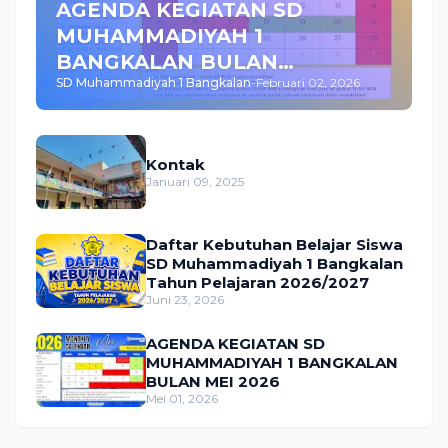
AGENDA KEGIATAN SD
MUHAMMADIYAH 1
BANGKALAN BULAN
SD Muhammadiyah 1 Bangkalan
-
Februari 02, 2026
FEBRUARI 2026
Kontak
Januari 09, 2025
Daftar Kebutuhan Belajar Siswa
SD Muhammadiyah 1 Bangkalan
Tahun Pelajaran 2026/2027
Juni 23, 2026
AGENDA KEGIATAN SD
MUHAMMADIYAH 1 BANGKALAN
BULAN MEI 2026
Mei 01, 2026