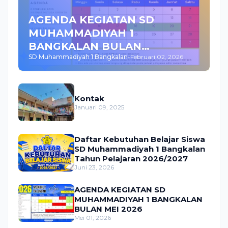
AGENDA KEGIATAN SD
MUHAMMADIYAH 1
BANGKALAN BULAN
SD Muhammadiyah 1 Bangkalan
-
Februari 02, 2026
FEBRUARI 2026
Kontak
Januari 09, 2025
Daftar Kebutuhan Belajar Siswa
SD Muhammadiyah 1 Bangkalan
Tahun Pelajaran 2026/2027
Juni 23, 2026
AGENDA KEGIATAN SD
MUHAMMADIYAH 1 BANGKALAN
BULAN MEI 2026
Mei 01, 2026