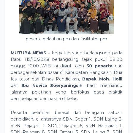
peserta pelatihan pm dan fasilitator pm
MUTUBA NEWS -
Kegiatan yang berlangsung pada
Rabu (15/10/2025) berlangsung sejak pukul 08.00
hingga 16.00 WIB ini diikuti oleh
30 peserta
dari
berbagai sekolah dasar di Kabupaten Bangkalan. Dua
fasilitator dari Dinas Pendidikan,
Bapak Moh. Holil
dan
Ibu Novita Soeryaningsih
, hadir memandu
jalannya pelatihan yang berfokus pada praktik
pembelajaran bermakna di kelas.
Peserta pelatihan berasal dari beragam satuan
pendidikan, di antaranya SDN Geger 1, SDN Lajing 2,
SDN Pejagan 1, SDN Pejagan 5, SDN Bancaran 1,
SDN Pejagan 8, SDN Ombul 3, SDN Lajing 3, SDN