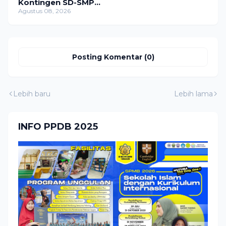
Kontingen SD-SMP
Muhammadiyah 1
Agustus 08, 2026
Bangkalan di ME-
AWARD 2026
Posting Komentar (0)
Lebih baru
Lebih lama
INFO PPDB 2025