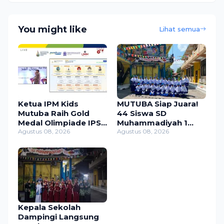
You might like
Lihat semua
Ketua IPM Kids
MUTUBA Siap Juara!
Mutuba Raih Gold
44 Siswa SD
Medal Olimpiade IPS
Muhammadiyah 1
ME-AWARD 2026
Agustus 08, 2026
Bangkalan Ikuti Gerak
Agustus 08, 2026
Jalan 2026
Kepala Sekolah
Dampingi Langsung