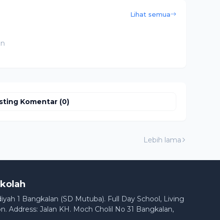
Lihat semua
an
sting Komentar (0)
Lebih lama
kolah
h 1 Bangkalan (SD Mutuba). Full Day School, Living
n. Address: Jalan KH. Moch Cholil No 31 Bangkalan,