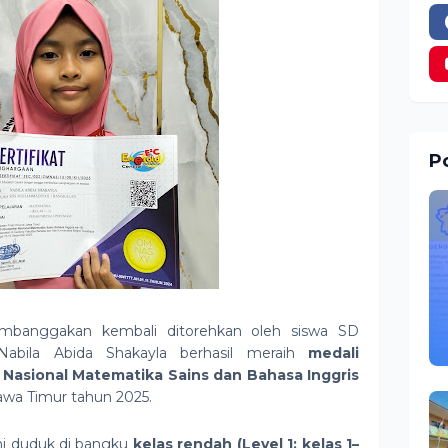
Po
embanggakan kembali ditorehkan oleh siswa SD
abila Abida Shakayla berhasil meraih
medali
 Nasional Matematika Sains dan Bahasa Inggris
Jawa Timur tahun 2025.
ini duduk di bangku
kelas rendah (Level 1: kelas 1–