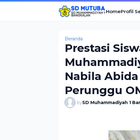
Home
Profil S
Beranda
Prestasi Sisw
Muhammadiya
Nabila Abida
Perunggu O
by
SD Muhammadiyah 1 Ba