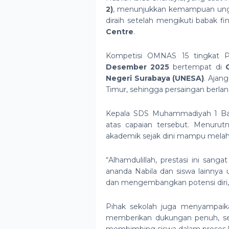
2)
, menunjukkan kemampuan un
diraih setelah mengikuti babak f
Centre
.
Kompetisi OMNAS 15 tingkat Pr
Desember 2025
bertempat di
Negeri Surabaya (UNESA)
. Ajang
Timur, sehingga persaingan berlan
Kepala SDS Muhammadiyah 1 Ban
atas capaian tersebut. Menurut
akademik sejak dini mampu melahir
“Alhamdulillah, prestasi ini sa
ananda Nabila dan siswa lainnya 
dan mengembangkan potensi diri,
Pihak sekolah juga menyampaik
memberikan dukungan penuh, se