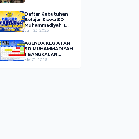
Daftar Kebutuhan
Belajar Siswa SD
Muhammadiyah 1
Bangkalan Tahun
Juni 23, 2026
Pelajaran 2026/2027
AGENDA KEGIATAN
SD MUHAMMADIYAH
1 BANGKALAN
BULAN MEI 2026
Mei 01, 2026