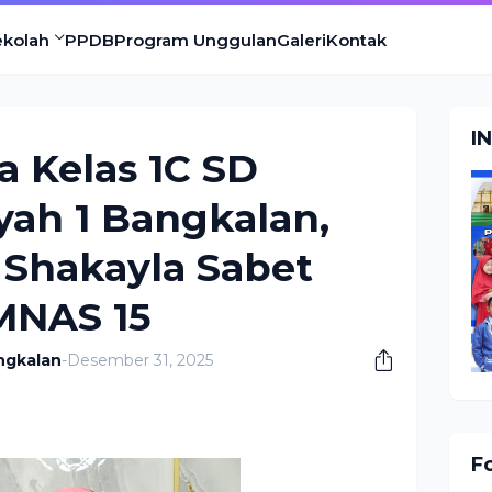
ekolah
PPDB
Program Unggulan
Galeri
Kontak
I
a Kelas 1C SD
h 1 Bangkalan,
 Shakayla Sabet
MNAS 15
ngkalan
-
Desember 31, 2025
F