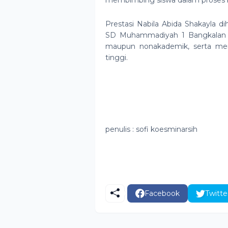
membimbing siswa dalam proses be
Prestasi Nabila Abida Shakayla di
SD Muhammadiyah 1 Bangkalan un
maupun nonakademik, serta men
tinggi.
penulis : sofi koesminarsih
Facebook
Twitte