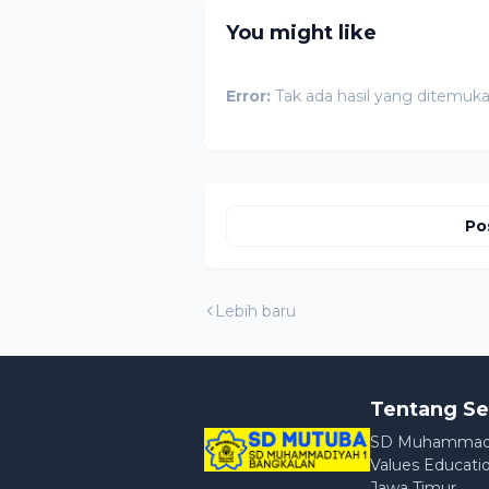
You might like
Error:
Tak ada hasil yang ditemuk
Po
Lebih baru
Tentang Se
SD Muhammadiya
Values Educatio
Jawa Timur.