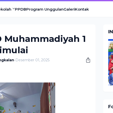
ekolah
PPDB
Program Unggulan
Galeri
Kontak
I
SD Muhammadiyah 1
imulai
ngkalan
-
Desember 01, 2025
F