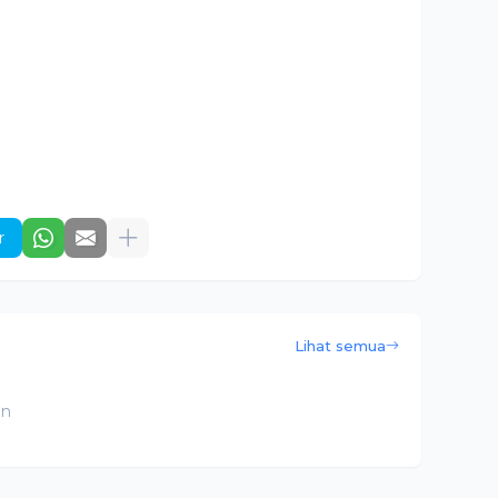
r
Lihat semua
an