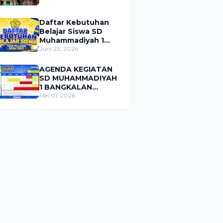
Daftar Kebutuhan
Belajar Siswa SD
Muhammadiyah 1
Bangkalan Tahun
Juni 23, 2026
Pelajaran 2026/2027
AGENDA KEGIATAN
SD MUHAMMADIYAH
1 BANGKALAN
BULAN MEI 2026
Mei 01, 2026