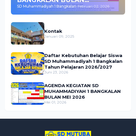
SD Muhammadiyah 1 Bangkalan
-
Februari 02, 2026
FEBRUARI 2026
Kontak
Januari 09, 2025
Daftar Kebutuhan Belajar Siswa
SD Muhammadiyah 1 Bangkalan
Tahun Pelajaran 2026/2027
Juni 23, 2026
AGENDA KEGIATAN SD
MUHAMMADIYAH 1 BANGKALAN
BULAN MEI 2026
Mei 01, 2026