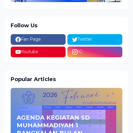
Follow Us
Fan Page
Twitter
Youtube
IG
Popular Articles
AGENDA KEGIATAN SD
MUHAMMADIYAH 1
BANGKALAN BULAN