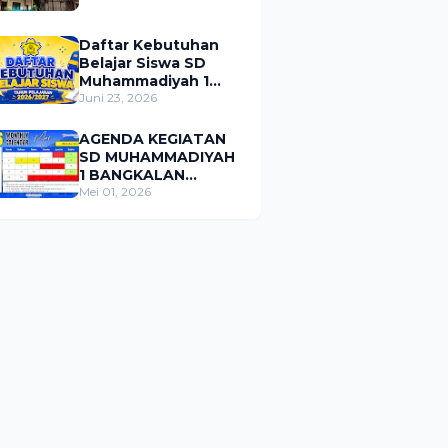
Daftar Kebutuhan
Belajar Siswa SD
Muhammadiyah 1
Bangkalan Tahun
Juni 23, 2026
Pelajaran 2026/2027
AGENDA KEGIATAN
SD MUHAMMADIYAH
1 BANGKALAN
BULAN MEI 2026
Mei 01, 2026