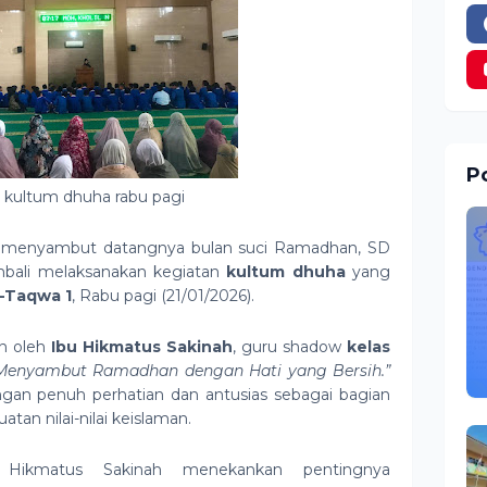
Po
 kultum dhuha rabu pagi
 menyambut datangnya bulan suci Ramadhan, SD
bali melaksanakan kegiatan
kultum dhuha
yang
t-Taqwa 1
, Rabu pagi (21/01/2026).
an oleh
Ibu Hikmatus Sakinah
, guru shadow
kelas
Menyambut Ramadhan dengan Hati yang Bersih.”
dengan penuh perhatian dan antusias sebagai bagian
tan nilai-nilai keislaman.
 Hikmatus Sakinah menekankan pentingnya