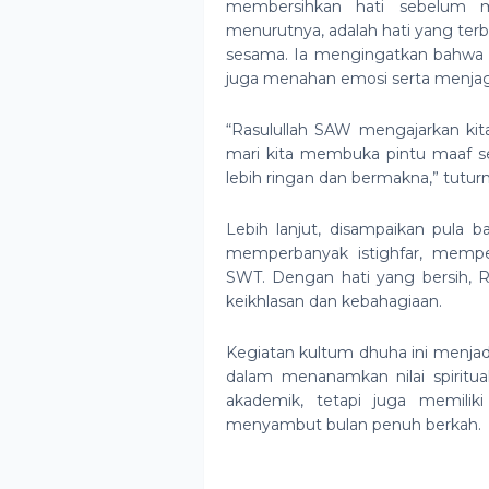
membersihkan hati sebelum m
menurutnya, adalah hati yang terbe
sesama. Ia mengingatkan bahwa p
juga menahan emosi serta menjaga
“Rasulullah SAW mengajarkan ki
mari kita membuka pintu maaf sel
lebih ringan dan bermakna,” tuturn
Lebih lanjut, disampaikan pula
memperbanyak istighfar, memper
SWT. Dengan hati yang bersih, 
keikhlasan dan kebahagiaan.
Kegiatan kultum dhuha ini menja
dalam menanamkan nilai spiritual
akademik, tetapi juga memilik
menyambut bulan penuh berkah.