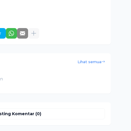
r
Lihat semua
an
sting Komentar (0)