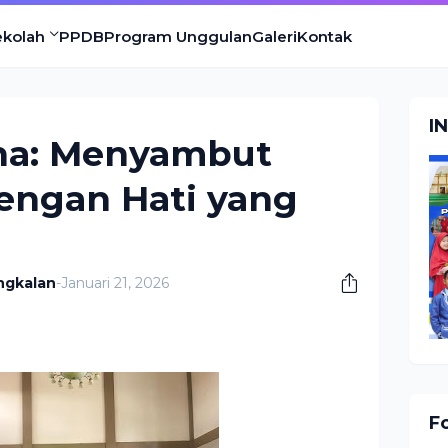
ekolah
PPDB
Program Unggulan
Galeri
Kontak
I
ha: Menyambut
ngan Hati yang
ngkalan
-
Januari 21, 2026
F