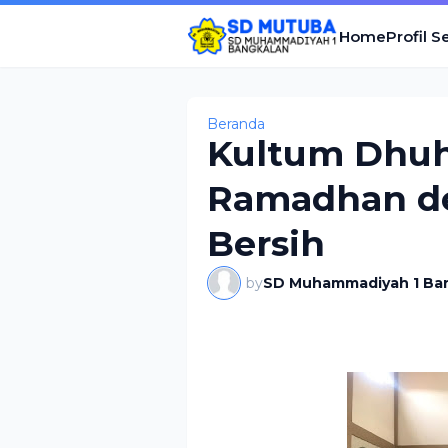
Home
Profil S
Beranda
Kultum Dhu
Ramadhan de
Bersih
by
SD Muhammadiyah 1 Ba