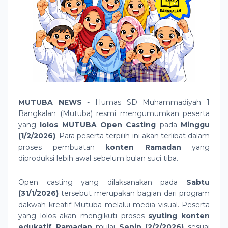
MUTUBA NEWS
- Humas SD Muhammadiyah 1
Bangkalan (Mutuba) resmi mengumumkan peserta
yang
lolos MUTUBA Open Casting
pada
Minggu
(1/2/2026)
. Para peserta terpilih ini akan terlibat dalam
proses pembuatan
konten Ramadan
yang
diproduksi lebih awal sebelum bulan suci tiba.
Open casting yang dilaksanakan pada
Sabtu
(31/1/2026)
tersebut merupakan bagian dari program
dakwah kreatif Mutuba melalui media visual. Peserta
yang lolos akan mengikuti proses
syuting konten
edukatif Ramadan
mulai
Senin (2/2/2026)
sesuai