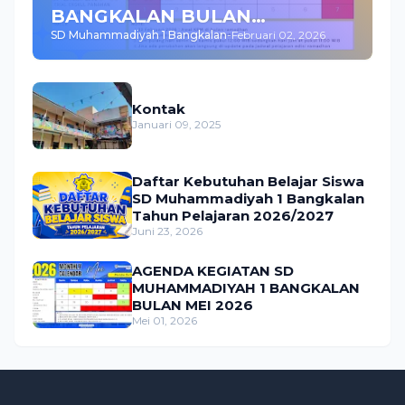
BANGKALAN BULAN
SD Muhammadiyah 1 Bangkalan
-
Februari 02, 2026
FEBRUARI 2026
Kontak
Januari 09, 2025
Daftar Kebutuhan Belajar Siswa
SD Muhammadiyah 1 Bangkalan
Tahun Pelajaran 2026/2027
Juni 23, 2026
AGENDA KEGIATAN SD
MUHAMMADIYAH 1 BANGKALAN
BULAN MEI 2026
Mei 01, 2026