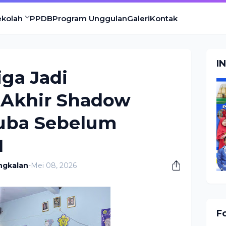
ekolah
PPDB
Program Unggulan
Galeri
Kontak
I
iga Jadi
Akhir Shadow
uba Sebelum
I
ngkalan
-
Mei 08, 2026
F