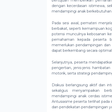
bertujuan memberikan pemahaman
dengan kecerdasan istimewa, s
mendampingi anak berkebutuhan k
Pada sesi awal, pemateri menjela
berbakat, seperti kemampuan kogni
potensi munculnya kebosanan keti
pemahaman kepada peserta b
memerlukan pendampingan dan st
dapat berkembang secara optimal
Selanjutnya, peserta mendapatkan 
pengertian, jenis-jenis hambata
motorik, serta strategi pendampin
Diskusi berlangsung aktif dan in
sekaligus menyampaikan ber
mendampingi anak cerdas istimew
Antusiasme peserta terlihat pada 
dan pendekatan pendampingan yan