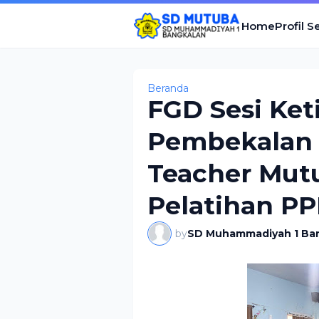
Home
Profil S
Beranda
FGD Sesi Ket
Pembekalan 
Teacher Mut
Pelatihan PP
by
SD Muhammadiyah 1 Ba