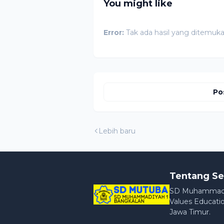
You might like
Error:
Tak ada hasil yang ditemuk
Po
Lebih baru
Tentang Se
SD Muhammadiya
Values Educatio
Jawa Timur.