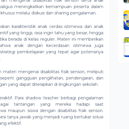
 mengenai disabilitas fisik sensori serta anak
ekaligus meningkatkan kemampuan peserta dalam
husus melalui diskusi dan sharing pengalaman.
skan karakteristik anak cerdas istimewa dan anak
tif yang tinggi, rasa ingin tahu yang besar, hingga
ka berada di kelas reguler. Materi ini memberikan
ahwa anak dengan kecerdasan istimewa juga
rategi pembelajaran yang tepat agar potensinya
.
materi mengenai disabilitas fisik sensori, meliputi
n seperti gangguan penglihatan, pendengaran, dan
gan yang dapat diterapkan di lingkungan sekolah.
teraktif. Para shadow teacher berbagi pengalaman
bagai tantangan yang mereka hadapi saat
a maupun siswa dengan disabilitas fisik sensori.
sesi tanya jawab yang menjadi ruang bertukar solusi
g efektif.