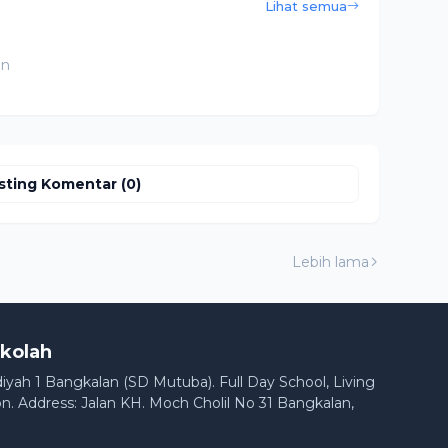
Lihat semua
an
sting Komentar (0)
Lebih lama
kolah
h 1 Bangkalan (SD Mutuba). Full Day School, Living
n. Address: Jalan KH. Moch Cholil No 31 Bangkalan,