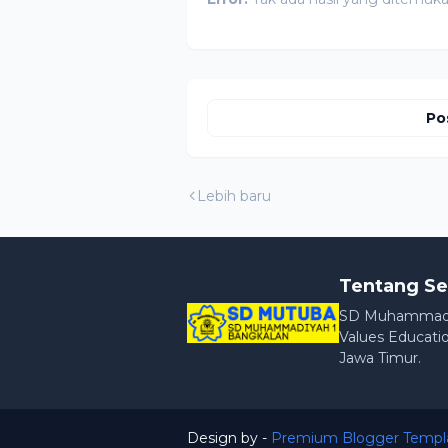
Po
Lebih baru
Tentang Se
SD Muhammadiya
Values Educatio
Jawa Timur.
Design by -
Premium Blogger Templ