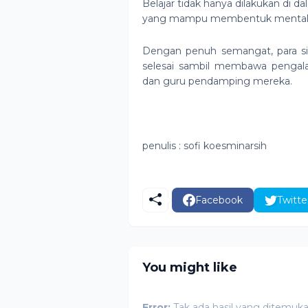
Belajar tidak hanya dilakukan di d
yang mampu membentuk mental, kem
Dengan penuh semangat, para si
selesai sambil membawa penga
dan guru pendamping mereka.
penulis : sofi koesminarsih
Facebook
Twitte
You might like
Error:
Tak ada hasil yang ditemuk