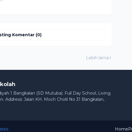
sting Komentar (0)
Lebih lama
kolah
h 1 Bangkalan (SD Mutuba). Full Day School, Living
n. Address: Jalan KH. Moch Cholil No 31 Bangkalan,
ates
Home
P