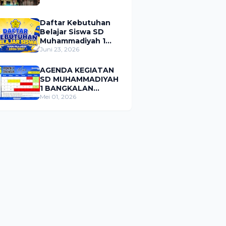
Daftar Kebutuhan
Belajar Siswa SD
Muhammadiyah 1
Bangkalan Tahun
Juni 23, 2026
Pelajaran 2026/2027
AGENDA KEGIATAN
SD MUHAMMADIYAH
1 BANGKALAN
BULAN MEI 2026
Mei 01, 2026