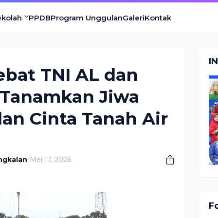
ekolah
PPDB
Program Unggulan
Galeri
Kontak
I
ebat TNI AL dan
 Tanamkan Jiwa
an Cinta Tanah Air
ngkalan
-
Mei 17, 2026
F