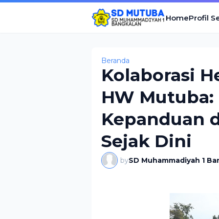
Home
Profil S
Beranda
Kolaborasi H
HW Mutuba:
Kepanduan d
Sejak Dini
by
SD Muhammadiyah 1 Ba