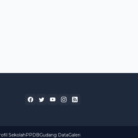
rofil Sekolah
PPDB
Gudang Data
Galeri