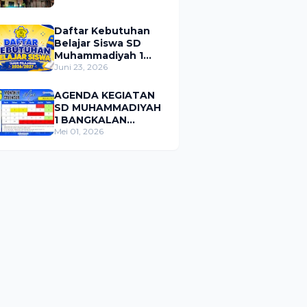
Daftar Kebutuhan
Belajar Siswa SD
Muhammadiyah 1
Bangkalan Tahun
Juni 23, 2026
Pelajaran 2026/2027
AGENDA KEGIATAN
SD MUHAMMADIYAH
1 BANGKALAN
BULAN MEI 2026
Mei 01, 2026