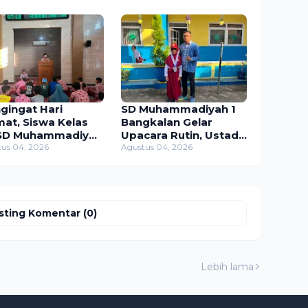
gingat Hari
SD Muhammadiyah 1
mat, Siswa Kelas
Bangkalan Gelar
SD Muhammadiyah
Upacara Rutin, Ustadz
angkalan Ajak
us 04, 2026
Farosdak: "Setiap
Agustus 04, 2026
an Semangat
Anak Punya Kelebihan
ibadah Lewat
Masing-Masing"
tum Dhuha
sting Komentar (0)
Lebih lama