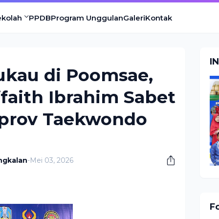
ekolah
PPDB
Program Unggulan
Galeri
Kontak
I
kau di Poomsae,
ffaith Ibrahim Sabet
rprov Taekwondo
ngkalan
-
Mei 03, 2026
F