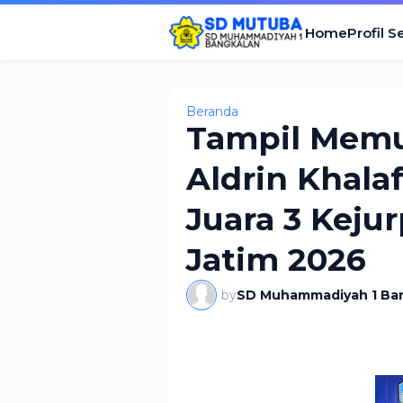
Home
Profil S
Beranda
Tampil Memu
Aldrin Khala
Juara 3 Keju
Jatim 2026
by
SD Muhammadiyah 1 Ba