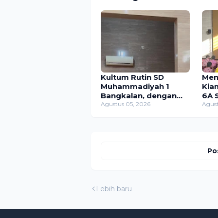
Kultum Rutin SD
Men
Muhammadiyah 1
Kia
Bangkalan, dengan
6A 
tema Mengajak
Agustus 05, 2026
1 B
Agust
Teman-teman
Tem
Bersyukur Atas
Ber
Nikmat Allah
Kul
Po
Lebih baru