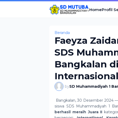
Home
Profil S
Beranda
Faeyza Zaid
SDS Muhamm
Bangkalan di
Internasiona
by
SD Muhammadiyah 1 Ba
Bangkalan, 30 Desember 2024 — 
siswa SDS Muhammadiyah 1 Ba
berhasil meraih Juara II
kategor
bergengsi
International Kar