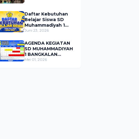
Daftar Kebutuhan
Belajar Siswa SD
Muhammadiyah 1
Bangkalan Tahun
Juni 23, 2026
Pelajaran 2026/2027
AGENDA KEGIATAN
SD MUHAMMADIYAH
1 BANGKALAN
BULAN MEI 2026
Mei 01, 2026