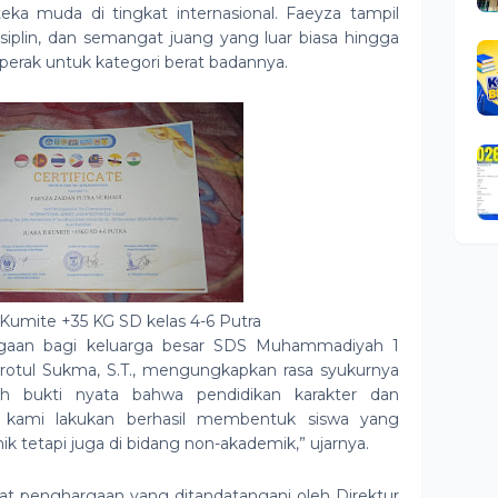
ka muda di tingkat internasional. Faeyza tampil
siplin, dan semangat juang yang luar biasa hingga
erak untuk kategori berat badannya.
Kumite +35 KG SD kelas 4-6 Putra
nggaan bagi keluarga besar SDS Muhammadiyah 1
srotul Sukma, S.T., mengungkapkan rasa syukurnya
lah bukti nyata bahwa pendidikan karakter dan
g kami lakukan berhasil membentuk siswa yang
k tetapi juga di bidang non-akademik,” ujarnya.
at penghargaan yang ditandatangani oleh Direktur