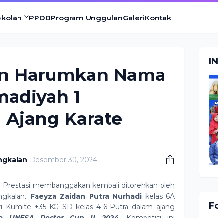
ekolah
PPDB
Program Unggulan
Galeri
Kontak
I
an Harumkan Nama
adiyah 1
 Ajang Karate
l
ngkalan
-
Desember 30, 2024
Prestasi membanggakan kembali ditorehkan oleh
ngkalan.
Faeyza Zaidan Putra Nurhadi
kelas 6A
F
i Kumite +35 KG SD kelas 4-6 Putra dalam ajang
ate UNESA Rector Cup II 2024
. Kompetisi ini