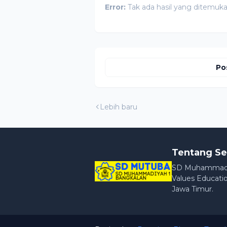
Error:
Tak ada hasil yang ditemuk
Po
Lebih baru
Tentang Se
SD Muhammadiya
Values Educatio
Jawa Timur.