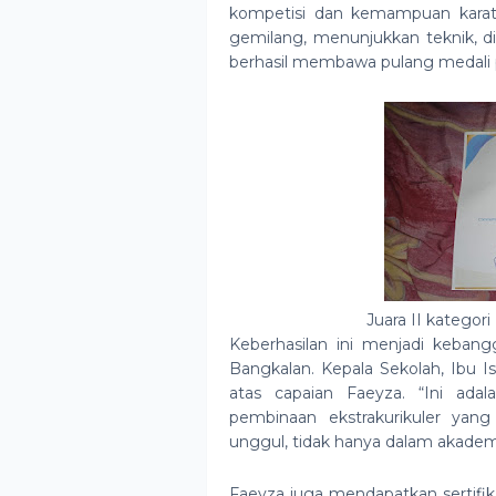
kompetisi dan kemampuan karate
gemilang, menunjukkan teknik, di
berhasil membawa pulang medali p
Juara II
kategori 
Keberhasilan ini menjadi keba
Bangkalan. Kepala Sekolah, Ibu I
atas capaian Faeyza. “Ini ada
pembinaan ekstrakurikuler yan
unggul, tidak hanya dalam akademi
Faeyza juga mendapatkan sertifik