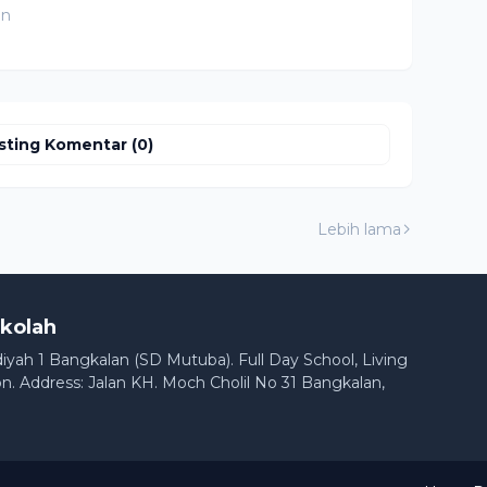
an
sting Komentar (0)
Lebih lama
kolah
h 1 Bangkalan (SD Mutuba). Full Day School, Living
n. Address: Jalan KH. Moch Cholil No 31 Bangkalan,