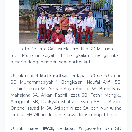
Foto Peserta Galaksi Matematika SD Mutuba
SD Muhammadiyah 1 Bangkalan mengirimkan
peserta dengan rincian sebagai berikut:
Untuk mapel
Matematika,
terdapat
10 peserta
dari
SD Muhammadiyah 1 Bangkalan.
Naufal Arif 5B,
Fathir Usman 6A, Arman Abya Aprilio 6A, Bumi Nara
Mahajana 6A, Arkan Fadhil Izzat 6B, Fathir Mangku
Anugerah 5B, Dzakyah Khalisha Isyroq 5B, R. Alvaro
Ondho Irsyad M 6A, Atiiqah Nizza 5A, dan Nur Alisha
Firdaus 6B. Alhamdulillah, 3 siswa lolos menjadi finalis.
Untuk mapel
IPAS,
terdapat
15 peserta
dari SD