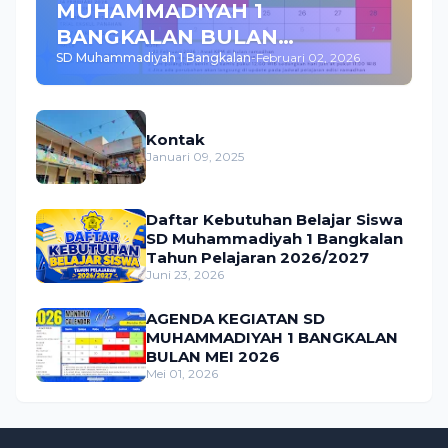
MUHAMMADIYAH 1
BANGKALAN BULAN
SD Muhammadiyah 1 Bangkalan
-
Februari 02, 2026
FEBRUARI 2026
Kontak
Januari 09, 2025
Daftar Kebutuhan Belajar Siswa
SD Muhammadiyah 1 Bangkalan
Tahun Pelajaran 2026/2027
Juni 23, 2026
AGENDA KEGIATAN SD
MUHAMMADIYAH 1 BANGKALAN
BULAN MEI 2026
Mei 01, 2026