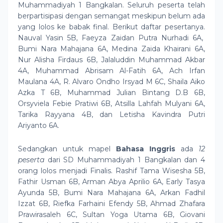
Muhammadiyah 1 Bangkalan.
Seluruh peserta telah
berpartisipasi dengan semangat meskipun belum ada
yang lolos ke babak final. Berikut daftar pesertanya.
Nauval Yasin 5B, Faeyza Zaidan Putra Nurhadi 6A,
Bumi Nara Mahajana 6A, Medina Zaida Khairani 6A,
Nur Alisha Firdaus 6B, Jalaluddin Muhammad Akbar
4A, Muhammad Abrisam Al-Fatih 6A, Ach Irfan
Maulana 4A, R. Alvaro Ondho Irsyad M 6C, Shaila Aiko
Azka T 6B, Muhammad Julian Bintang D.B 6B,
Orsyviela Febie Pratiwi 6B, Atsilla Lahfah Mulyani 6A,
Tarika Rayyana 4B, dan Letisha Kavindra Putri
Ariyanto 6A.
Sedangkan untuk mapel
Bahasa Inggris
ada
12
peserta
dari SD Muhammadiyah 1 Bangkalan dan 4
orang lolos menjadi
Finalis. Rashif Tama Wisesha 5B,
Fathir Usman 6B, Arman Abya Aprilio 6A, Early Tasya
Ayunda 5B, Bumi Nara Mahajana 6A, Arkan Fadhil
Izzat 6B, Riefka Farhaini Efendy 5B, Ahmad Zhafara
Prawirasaleh 6C, Sultan Yoga Utama 6B, Giovani