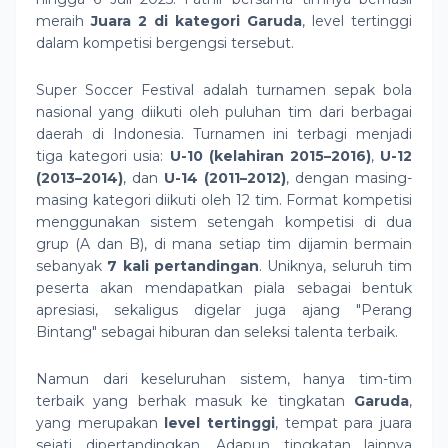
meraih
Juara 2 di kategori Garuda
, level tertinggi
dalam kompetisi bergengsi tersebut.
Super Soccer Festival adalah turnamen sepak bola
nasional yang diikuti oleh puluhan tim dari berbagai
daerah di Indonesia. Turnamen ini terbagi menjadi
tiga kategori usia:
U-10 (kelahiran 2015–2016)
,
U-12
(2013–2014)
, dan
U-14 (2011–2012)
, dengan masing-
masing kategori diikuti oleh 12 tim. Format kompetisi
menggunakan sistem setengah kompetisi di dua
grup (A dan B), di mana setiap tim dijamin bermain
sebanyak
7 kali pertandingan
. Uniknya, seluruh tim
peserta akan mendapatkan piala sebagai bentuk
apresiasi, sekaligus digelar juga ajang "Perang
Bintang" sebagai hiburan dan seleksi talenta terbaik.
Namun dari keseluruhan sistem, hanya tim-tim
terbaik yang berhak masuk ke tingkatan
Garuda
,
yang merupakan
level tertinggi
, tempat para juara
sejati dipertandingkan. Adapun tingkatan lainnya