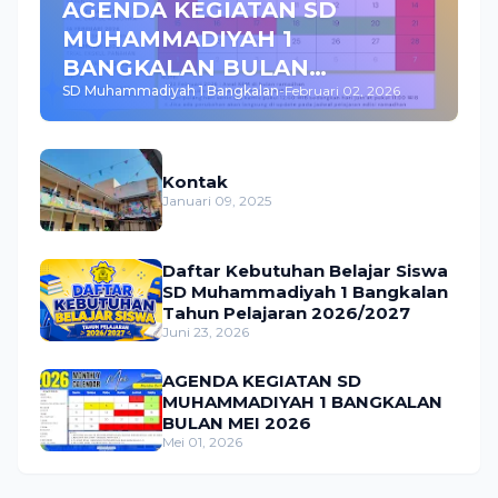
AGENDA KEGIATAN SD
MUHAMMADIYAH 1
BANGKALAN BULAN
SD Muhammadiyah 1 Bangkalan
-
Februari 02, 2026
FEBRUARI 2026
Kontak
Januari 09, 2025
Daftar Kebutuhan Belajar Siswa
SD Muhammadiyah 1 Bangkalan
Tahun Pelajaran 2026/2027
Juni 23, 2026
AGENDA KEGIATAN SD
MUHAMMADIYAH 1 BANGKALAN
BULAN MEI 2026
Mei 01, 2026