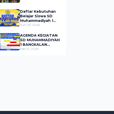
Daftar Kebutuhan
Belajar Siswa SD
Muhammadiyah 1
Bangkalan Tahun
Juni 23, 2026
Pelajaran 2026/2027
AGENDA KEGIATAN
SD MUHAMMADIYAH
1 BANGKALAN
BULAN MEI 2026
Mei 01, 2026