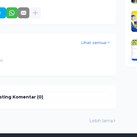
r
Lihat semua
an
sting Komentar (0)
Lebih lama