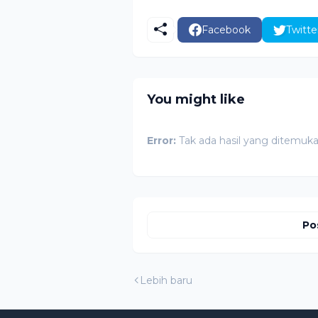
Facebook
Twitte
You might like
Error:
Tak ada hasil yang ditemuk
Po
Lebih baru