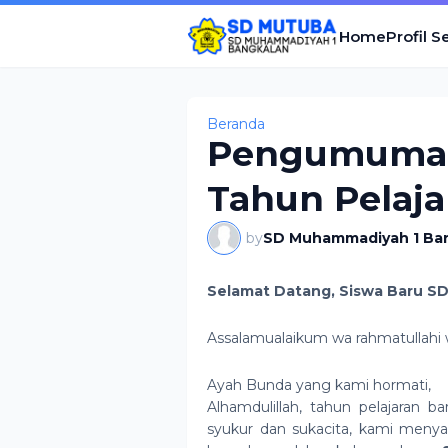
Home
Profil S
Beranda
Pengumuman 
Tahun Pelaja
by
SD Muhammadiyah 1 Ba
Selamat Datang, Siswa Baru S
Assalamualaikum wa rahmatullahi 
Ayah Bunda yang kami hormati,
Alhamdulillah, tahun pelajaran 
syukur dan sukacita, kami menya