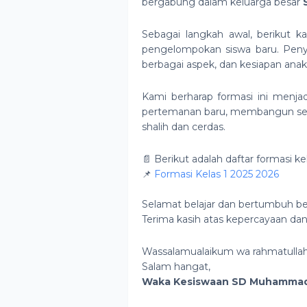
bergabung dalam keluarga besar
Sebagai langkah awal, berikut 
pengelompokan siswa baru. Pen
berbagai aspek, dan kesiapan ana
Kami berharap formasi ini menja
pertemanan baru, membangun sema
shalih dan cerdas.
📄 Berikut adalah daftar formasi ke
📌
Formasi Kelas 1 2025 2026
Selamat belajar dan bertumbuh b
Terima kasih atas kepercayaan d
Wassalamualaikum wa rahmatullah
Salam hangat,
Waka Kesiswaan SD Muhammadi