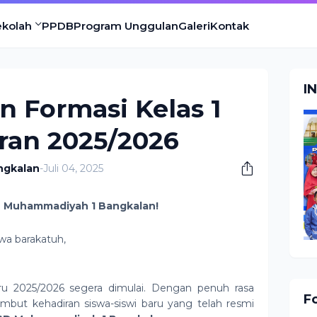
ekolah
PPDB
Program Unggulan
Galeri
Kontak
I
Formasi Kelas 1
ran 2025/2026
ngkalan
-
Juli 04, 2025
D Muhammadiyah 1 Bangkalan!
wa barakatuh,
baru 2025/2026 segera dimulai. Dengan penuh rasa
F
mbut kehadiran siswa-siswi baru yang telah resmi