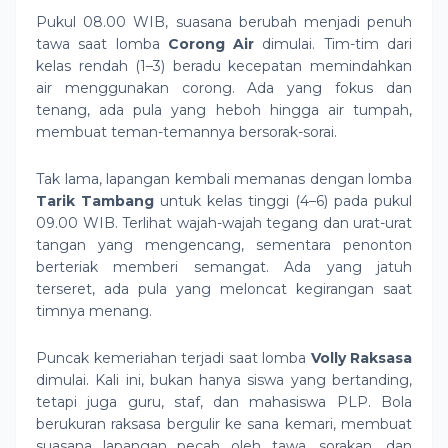
Pukul 08.00 WIB, suasana berubah menjadi penuh
tawa saat lomba
Corong Air
dimulai. Tim-tim dari
kelas rendah (1–3) beradu kecepatan memindahkan
air menggunakan corong. Ada yang fokus dan
tenang, ada pula yang heboh hingga air tumpah,
membuat teman-temannya bersorak-sorai.
Tak lama, lapangan kembali memanas dengan lomba
Tarik Tambang
untuk kelas tinggi (4–6) pada pukul
09.00 WIB. Terlihat wajah-wajah tegang dan urat-urat
tangan yang mengencang, sementara penonton
berteriak memberi semangat. Ada yang jatuh
terseret, ada pula yang meloncat kegirangan saat
timnya menang.
Puncak kemeriahan terjadi saat lomba
Volly Raksasa
dimulai. Kali ini, bukan hanya siswa yang bertanding,
tetapi juga guru, staf, dan mahasiswa PLP. Bola
berukuran raksasa bergulir ke sana kemari, membuat
suasana lapangan pecah oleh tawa, sorakan, dan