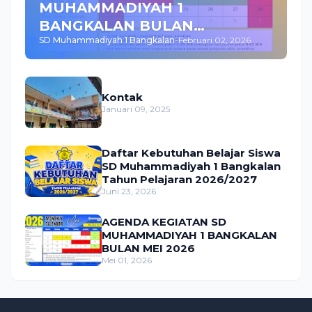
MUHAMMADIYAH 1
BANGKALAN BULAN
SD Muhammadiyah 1 Bangkalan
-
Februari 02, 2026
FEBRUARI 2026
Kontak
Januari 09, 2025
Daftar Kebutuhan Belajar Siswa
SD Muhammadiyah 1 Bangkalan
Tahun Pelajaran 2026/2027
Juni 23, 2026
AGENDA KEGIATAN SD
MUHAMMADIYAH 1 BANGKALAN
BULAN MEI 2026
Mei 01, 2026