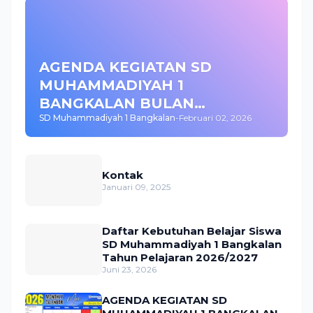
AGENDA KEGIATAN SD
MUHAMMADIYAH 1
BANGKALAN BULAN
SD Muhammadiyah 1 Bangkalan
-
Februari 02, 2026
FEBRUARI 2026
Kontak
Januari 09, 2025
Daftar Kebutuhan Belajar Siswa
SD Muhammadiyah 1 Bangkalan
Tahun Pelajaran 2026/2027
Juni 23, 2026
AGENDA KEGIATAN SD