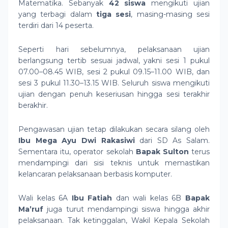
Matematika. Sebanyak
42 siswa
mengikuti ujian
yang terbagi dalam
tiga sesi
, masing-masing sesi
terdiri dari 14 peserta.
Seperti hari sebelumnya, pelaksanaan ujian
berlangsung tertib sesuai jadwal, yakni sesi 1 pukul
07.00–08.45 WIB, sesi 2 pukul 09.15–11.00 WIB, dan
sesi 3 pukul 11.30–13.15 WIB. Seluruh siswa mengikuti
ujian dengan penuh keseriusan hingga sesi terakhir
berakhir.
Pengawasan ujian tetap dilakukan secara silang oleh
Ibu Mega Ayu Dwi Rakasiwi
dari SD As Salam.
Sementara itu, operator sekolah
Bapak Sulton
terus
mendampingi dari sisi teknis untuk memastikan
kelancaran pelaksanaan berbasis komputer.
Wali kelas 6A
Ibu Fatiah
dan wali kelas 6B
Bapak
Ma’ruf
juga turut mendampingi siswa hingga akhir
pelaksanaan. Tak ketinggalan, Wakil Kepala Sekolah