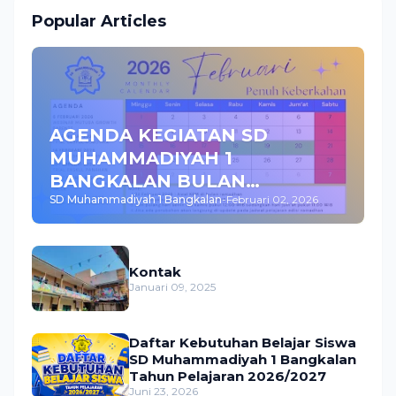
Popular Articles
AGENDA KEGIATAN SD
MUHAMMADIYAH 1
BANGKALAN BULAN
SD Muhammadiyah 1 Bangkalan
-
Februari 02, 2026
FEBRUARI 2026
Kontak
Januari 09, 2025
Daftar Kebutuhan Belajar Siswa
SD Muhammadiyah 1 Bangkalan
Tahun Pelajaran 2026/2027
Juni 23, 2026