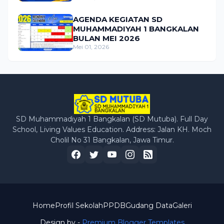
AGENDA KEGIATAN SD
MUHAMMADIYAH 1 BANGKALAN
BULAN MEI 2026
Mei 01, 2026
SD Muhammadiyah 1 Bangkalan (SD Mutuba). Full Day
School, Living Values Education. Address: Jalan KH. Moch
Cholil No 31 Bangkalan, Jawa Timur.
Home
Profil Sekolah
PPDB
Gudang Data
Galeri
Design by -
Premium Blogger Templates