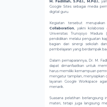
M. Fadlillah, S.Pd.I., M.Pd.I.
, ya
Google Sites sebagai media pem
digital guru.
Kegiatan tersebut merupakan
Collaboration
, yakni kolabora
Universitas Trunojoyo Madura
pendidikan melalui penguatan ka
bagian dari sinergi sekolah da
pembelajaran yang berdampak bag
Dalam pemaparannya, Dr. M. Fadli
dapat dimanfaatkan untuk mem
harus memiliki kemampuan pemro
mengatur tampilan, menyisipkan 
layanan Google Workspace agar 
menarik.
Suasana pelatihan berlangsung i
materi, tetapi juga langsung 