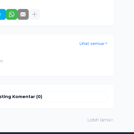
r
Lihat semua
an
sting Komentar (0)
Lebih lama