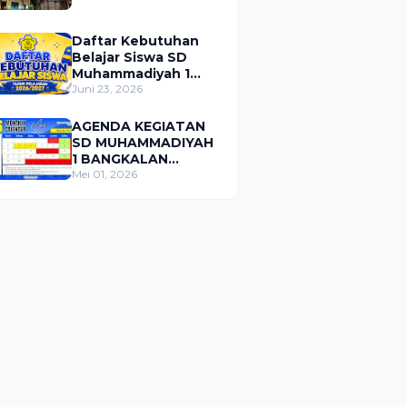
Daftar Kebutuhan
Belajar Siswa SD
Muhammadiyah 1
Bangkalan Tahun
Juni 23, 2026
Pelajaran 2026/2027
AGENDA KEGIATAN
SD MUHAMMADIYAH
1 BANGKALAN
BULAN MEI 2026
Mei 01, 2026