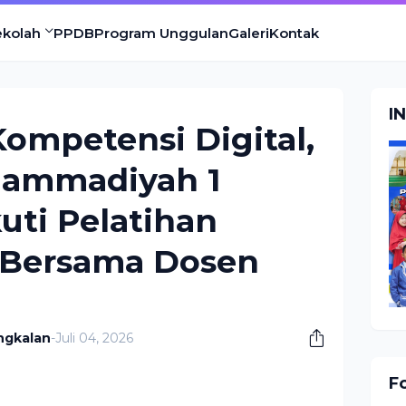
ekolah
PPDB
Program Unggulan
Galeri
Kontak
I
ompetensi Digital,
hammadiyah 1
uti Pelatihan
s Bersama Dosen
ngkalan
-
Juli 04, 2026
F