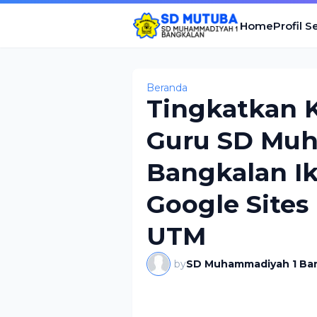
Home
Profil S
Beranda
Tingkatkan K
Guru SD Mu
Bangkalan Ik
Google Site
UTM
by
SD Muhammadiyah 1 Ba