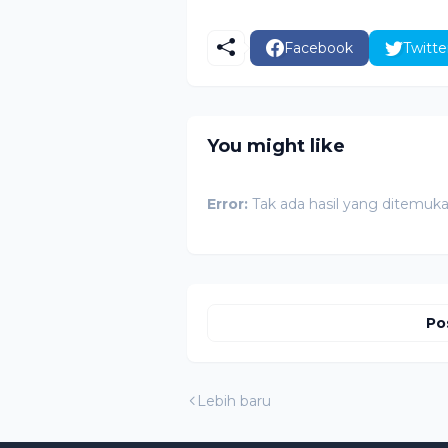
Facebook
Twitte
You might like
Error:
Tak ada hasil yang ditemuk
Po
Lebih baru