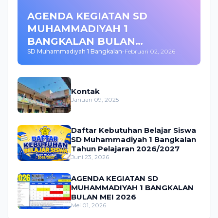
AGENDA KEGIATAN SD
MUHAMMADIYAH 1
BANGKALAN BULAN
SD Muhammadiyah 1 Bangkalan
-
Februari 02, 2026
FEBRUARI 2026
Kontak
Januari 09, 2025
Daftar Kebutuhan Belajar Siswa
SD Muhammadiyah 1 Bangkalan
Tahun Pelajaran 2026/2027
Juni 23, 2026
AGENDA KEGIATAN SD
MUHAMMADIYAH 1 BANGKALAN
BULAN MEI 2026
Mei 01, 2026