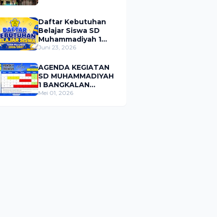
Daftar Kebutuhan
Belajar Siswa SD
Muhammadiyah 1
Bangkalan Tahun
Juni 23, 2026
Pelajaran 2026/2027
AGENDA KEGIATAN
SD MUHAMMADIYAH
1 BANGKALAN
BULAN MEI 2026
Mei 01, 2026