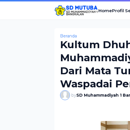
Home
Profil S
Beranda
Kultum Dhu
Muhammadiya
Dari Mata Tu
Waspadai Pen
by
SD Muhammadiyah 1 Ba