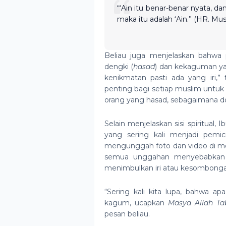
“‘Ain itu benar-benar nyata, da
maka itu adalah ‘Ain.” (HR. Mus
Beliau juga menjelaskan bahwa
dengki (
hasad
) dan kekaguman ya
kenikmatan pasti ada yang iri,”
penting bagi setiap muslim untuk
orang yang hasad, sebagaimana do
Selain menjelaskan sisi spiritual,
yang sering kali menjadi pem
mengunggah foto dan video di me
semua unggahan menyebabka
menimbulkan iri atau kesombonga
“Sering kali kita lupa, bahwa apa
kagum, ucapkan
Masya Allah Ta
pesan beliau.