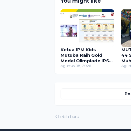
You might like
Ketua IPM Kids
MUT
Mutuba Raih Gold
44 
Medal Olimpiade IPS
Muh
ME-AWARD 2026
Agustus 08, 2026
Ban
Agust
Jal
Po
Lebih baru