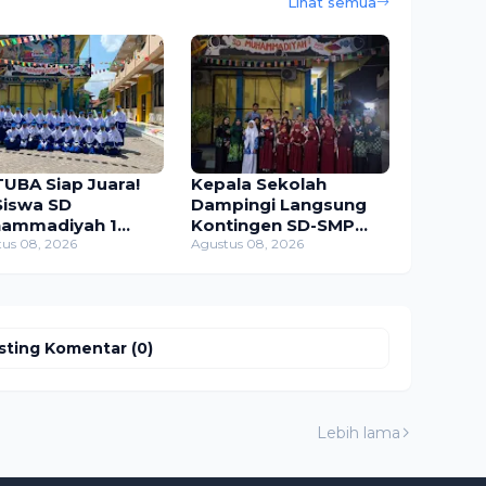
Lihat semua
UBA Siap Juara!
Kepala Sekolah
Siswa SD
Dampingi Langsung
ammadiyah 1
Kontingen SD-SMP
gkalan Ikuti Gerak
us 08, 2026
Muhammadiyah 1
Agustus 08, 2026
an 2026
Bangkalan di ME-
AWARD 2026
sting Komentar (0)
Lebih lama