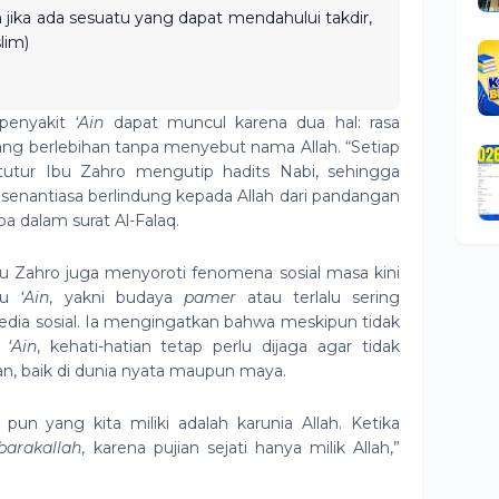
n jika ada sesuatu yang dapat mendahului takdir,
lim)
 penyakit
‘Ain
dapat muncul karena dua hal: rasa
ng berlebihan tanpa menyebut nama Allah. “Setiap
 tutur Ibu Zahro mengutip hadits Nabi, sehingga
 senantiasa berlindung kepada Allah dari pandangan
a dalam surat Al-Falaq.
 Ibu Zahro juga menyoroti fenomena sosial masa kini
icu
‘Ain
, yakni budaya
pamer
atau terlalu sering
dia sosial. Ia mengingatkan bahwa meskipun tidak
n
‘Ain
, kehati-hatian tetap perlu dijaga agar tidak
n, baik di dunia nyata maupun maya.
 pun yang kita miliki adalah karunia Allah. Ketika
barakallah
, karena pujian sejati hanya milik Allah,”