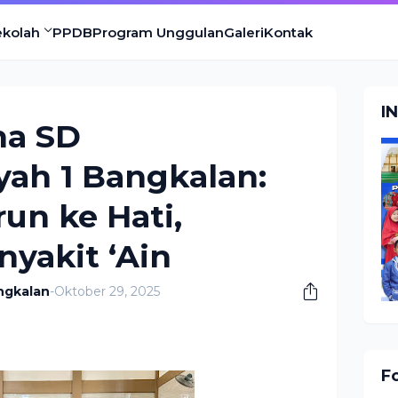
ekolah
PPDB
Program Unggulan
Galeri
Kontak
I
ha SD
h 1 Bangkalan:
run ke Hati,
yakit ‘Ain
ngkalan
-
Oktober 29, 2025
F