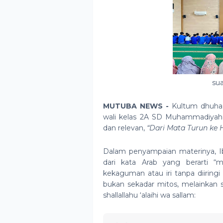
su
MUTUBA NEWS -
Kultum dhuha k
wali kelas 2A SD Muhammadiyah
dan relevan,
“Dari Mata Turun ke H
Dalam penyampaian materinya, I
dari kata Arab yang berarti “m
kekaguman atau iri tanpa diiringi
bukan sekadar mitos, melainkan 
shallallahu ‘alaihi wa sallam: