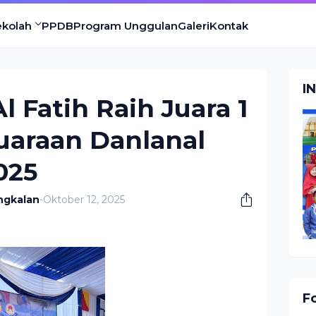
ekolah
PPDB
Program Unggulan
Galeri
Kontak
I
Al Fatih Raih Juara 1
juaraan Danlanal
025
ngkalan
-
Oktober 12, 2025
F