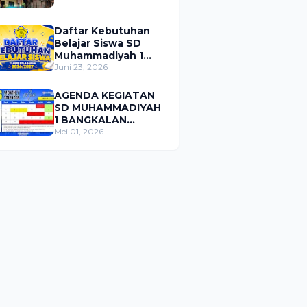
Daftar Kebutuhan
Belajar Siswa SD
Muhammadiyah 1
Bangkalan Tahun
Juni 23, 2026
Pelajaran 2026/2027
AGENDA KEGIATAN
SD MUHAMMADIYAH
1 BANGKALAN
BULAN MEI 2026
Mei 01, 2026