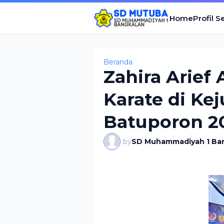
Home
Profil S
Beranda
Zahira Arief 
Karate di Ke
Batuporon 2
by
SD Muhammadiyah 1 Ba