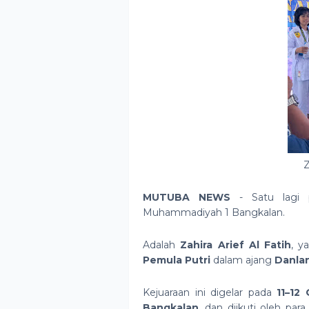
Z
MUTUBA NEWS
- Satu lagi p
Muhammadiyah 1 Bangkalan.
Adalah
Zahira Arief Al Fatih
, y
Pemula Putri
dalam ajang
Danlan
Kejuaraan ini digelar pada
11–12
Bangkalan
, dan diikuti oleh par