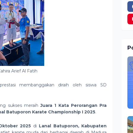
Po
ahira Arief Al Fatih
restasi membanggakan diraih oleh siswa SD
ang sukses meraih
Juara 1 Kata Perorangan Pra
al Batuporon Karate Championship I 2025
.
 Oktober 2025
di
Lanal Batuporon, Kabupaten
a atlet karate muda dari berbagai daerah di Madura